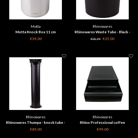
Motta
Rhinowares
Motta Knock Box 11 cm
Rhinowares Waste Tube - Black -
150 mm
€39,00
€35,00
€38,99
Rhinowares
Rhinowares
Rhinowares Thumpa - knock tube -
Rhino Professional coffee
black 860 mm
uitkloplade Zwart
€89,00
€99,00