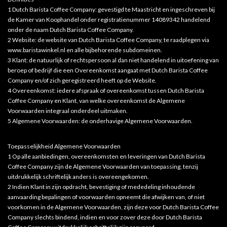
1 Dutch Barista Coffee Company: gevestigd te Maastricht en ingeschreven bij
de Kamer van Koophandel onder registratienummer 14089342 handelend
onder de naam Dutch Barista Coffee Company.
2 Website: de website van Dutch Barista Coffee Company, te raadplegen via
www.baristawinkel.nl en alle bijbehorende subdomeinen.
3 Klant: de natuurlijk of rechtspersoon al dan niet handelend in uitoefening van
beroep of bedrijf die een Overeenkomst aangaat met Dutch Barista Coffee
Company en/of zich geregistreerd heeft op de Website.
4 Overeenkomst: iedere afspraak of overeenkomst tussen Dutch Barista
Coffee Company en Klant, van welke overeenkomst de Algemene
Voorwaarden integraal onderdeel uitmaken.
5 Algemene Voorwaarden: de onderhavige Algemene Voorwaarden.
Toepasselijkheid Algemene Voorwaarden
1 Op alle aanbiedingen, overeenkomsten en leveringen van Dutch Barista
Coffee Company zijn de Algemene Voorwaarden van toepassing, tenzij
uitdrukkelijk schriftelijk anders is overeengekomen.
2 Indien Klant in zijn opdracht, bevestiging of mededeling inhoudende
aanvaarding bepalingen of voorwaarden opneemt die afwijken van, of niet
voorkomen in de Algemene Voorwaarden, zijn deze voor Dutch Barista Coffee
Company slechts bindend, indien en voor zover deze door Dutch Barista