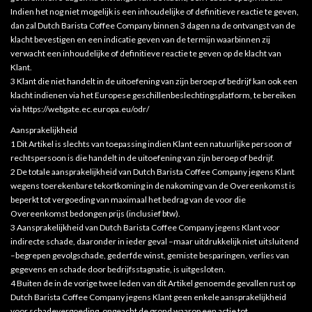
Indien het nog niet mogelijk is een inhoudelijke of definitieve reactie te geven,
dan zal Dutch Barista Coffee Company binnen 3 dagen na de ontvangst van de
klacht bevestigen en een indicatie geven van de termijn waarbinnen zij
verwacht een inhoudelijke of definitieve reactie te geven op de klacht van
Klant.
3 Klant die niet handelt in de uitoefening van zijn beroep of bedrijf kan ook een
klacht indienen via het Europese geschillenbeslechtingsplatform, te bereiken
via https://webgate.ec.europa.eu/odr/
Aansprakelijkheid
1 Dit Artikel is slechts van toepassing indien Klant een natuurlijke persoon of
rechtspersoon is die handelt in de uitoefening van zijn beroep of bedrijf.
2 De totale aansprakelijkheid van Dutch Barista Coffee Company jegens Klant
wegens toerekenbare tekortkoming in de nakoming van de Overeenkomst is
beperkt tot vergoeding van maximaal het bedrag van de voor die
Overeenkomst bedongen prijs (inclusief btw).
3 Aansprakelijkheid van Dutch Barista Coffee Company jegens Klant voor
indirecte schade, daaronder in ieder geval –maar uitdrukkelijk niet uitsluitend
–begrepen gevolgschade, gederfde winst, gemiste besparingen, verlies van
gegevens en schade door bedrijfsstagnatie, is uitgesloten.
4 Buiten de in de vorige twee leden van dit Artikel genoemde gevallen rust op
Dutch Barista Coffee Company jegens Klant geen enkele aansprakelijkheid
voor schadevergoeding, ongeacht de grond waarop een actie tot