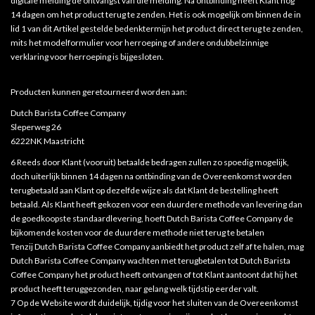
digitale melding de ontvangst van die melding. Na ontbinding heeft Klant nog
14 dagen om het product terug te zenden. Het is ook mogelijk om binnen de in
lid 1 van dit Artikel gestelde bedenktermijn het product direct terug te zenden,
mits het modelformulier voor herroeping of andere ondubbelzinnige
verklaring voor herroeping is bijgesloten.
Producten kunnen geretourneerd worden aan:
Dutch Barista Coffee Company
Sleperweg 26
6222NK Maastricht
6 Reeds door Klant (vooruit) betaalde bedragen zullen zo spoedig mogelijk,
doch uiterlijk binnen 14 dagen na ontbinding van de Overeenkomst worden
terugbetaald aan Klant op dezelfde wijze als dat Klant de bestelling heeft
betaald. Als Klant heeft gekozen voor een duurdere methode van levering dan
de goedkoopste standaardlevering, hoeft Dutch Barista Coffee Company de
bijkomende kosten voor de duurdere methode niet terug te betalen
Tenzij Dutch Barista Coffee Company aanbiedt het product zelf af te halen, mag
Dutch Barista Coffee Company wachten met terugbetalen tot Dutch Barista
Coffee Company het product heeft ontvangen of tot Klant aantoont dat hij het
product heeft teruggezonden, naar gelang welk tijdstip eerder valt.
7 Op de Website wordt duidelijk, tijdig voor het sluiten van de Overeenkomst