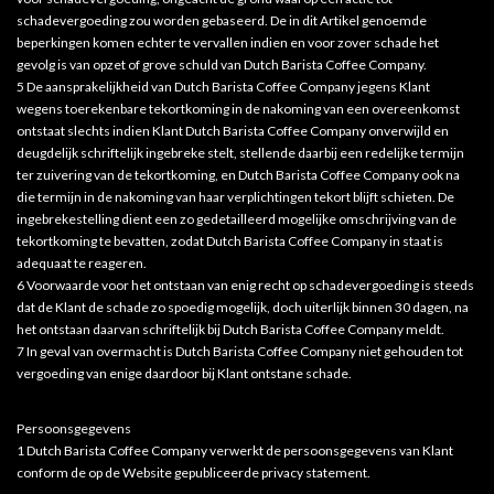
schadevergoeding zou worden gebaseerd. De in dit Artikel genoemde
beperkingen komen echter te vervallen indien en voor zover schade het
gevolg is van opzet of grove schuld van Dutch Barista Coffee Company.
5 De aansprakelijkheid van Dutch Barista Coffee Company jegens Klant
wegens toerekenbare tekortkoming in de nakoming van een overeenkomst
ontstaat slechts indien Klant Dutch Barista Coffee Company onverwijld en
deugdelijk schriftelijk ingebreke stelt, stellende daarbij een redelijke termijn
ter zuivering van de tekortkoming, en Dutch Barista Coffee Company ook na
die termijn in de nakoming van haar verplichtingen tekort blijft schieten. De
ingebrekestelling dient een zo gedetailleerd mogelijke omschrijving van de
tekortkoming te bevatten, zodat Dutch Barista Coffee Company in staat is
adequaat te reageren.
6 Voorwaarde voor het ontstaan van enig recht op schadevergoeding is steeds
dat de Klant de schade zo spoedig mogelijk, doch uiterlijk binnen 30 dagen, na
het ontstaan daarvan schriftelijk bij Dutch Barista Coffee Company meldt.
7 In geval van overmacht is Dutch Barista Coffee Company niet gehouden tot
vergoeding van enige daardoor bij Klant ontstane schade.
Persoonsgegevens
1 Dutch Barista Coffee Company verwerkt de persoonsgegevens van Klant
conform de op de Website gepubliceerde privacy statement.