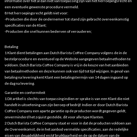
informatie over het al dan niet van toepassing zijn van het herroepingsrecht en
een eventuele gewenste procedure vermeld.
8 Het herroepingsrecht geldt niet voor:
-Producten die door de ondernemer tot stand zijn gebracht overeenkomstig
specificaties van de Klant;
-Producten die snel kunnen bederven of verouderen;
Betaling
1 Klant dient betalingen aan Dutch Barista Coffee Company volgens de in de
bestelprocedure en eventueel op de Website aangegeven betaalmethoden te
voldoen. Dutch Barista Coffee Company is vrij in de keuze van het aanbieden
van betaalmethoden en deze kunnen ook van tijd tot tijd wijzigen. In geval van
betaling na levering kent Klant een betalingstermijn van 14 dagen ingaand op
de dag na levering.
Garantie en conformiteit
1 Dit artikel is slechts van toepassing indien er sprake is van een Klant die niet
handelt in uitoefening van zijn beroep of bedrijf. Indien er door Dutch Barista
Coffee Company een aparte garantie op de producten wordt gegeven geldt,
onverminderd het zojuist gestelde, dit voor alle type Klanten.
2 Dutch Barista Coffee Company staat er voor in dat de producten voldoen aan
de Overeenkomst, de in het aanbod vermelde specificaties, aan de redelijke
eisen van deugdelijkheid en/of bruikbaarheid en de op de datum van de