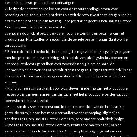
derde, het eerste product heeft ontvangen.
2 Slechts de rechtstreekse kosten voor de retourzending komen voor
rekening van Klant. Klant dient derhalve zelf de retourkosten te dragen. Indien
deze kosten hoger zijn dan het reguliere posttarief, geeft Dutch Barista Coffee
Company een raming van deze kosten.
Eventuele door Klant betaalde kosten voor verzending en betaling van het
product naar Klant zullen bij retour van de gehele bestelling aan Klant worden
terugbetaald.
3 Binnen de in lid 1 bedoelde herroepingstermijn zal Klant zorgvuldig omgaan
met het product en de verpakking. Klant zal de verpakking slechts openen en
het product slechts gebruiken voor zover dit nodig is om de aard, de
kenmerken en de werking van producten na te gaan. Uitgangspunt hierbij is dat
deze inspectie niet verder mag gaan dan dat Klant in een fysieke winkel zou
kunnen.
4 Klant is alleen aansprakelijk voor waardevermindering van het product die
het gevolg is van een manier van omgaan met het product die verder gaat dan
toegestaan in het vorige lid.
5 Klant kan de Overeenkomst ontbinden conform lid 1 van de in dit Artikel
gestelde termijn door het modelformulier voor herroeping (digitaal) te
zenden aan Dutch Barista Coffee Company, of op andere ondubbelzinnige
wijze aan Dutch Barista Coffee Company kenbaar te maken dat hij van de
aankoop af ziet. Dutch Barista Coffee Company bevestigt in geval van een