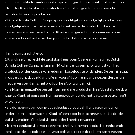
Indien uitdrukkelijk anders is afgesproken, gaat het risico al eerder over op
Klant. Als Klant besluit de producten af te halen, gaat het risico over bij
overdracht van de producten.
7 Dutch Barista Coffee Company is gerechtigd een soortgelijk product van
soortgelijke kwaliteit te leveren zoals het bestelde product, indien het
bestelde niet meer leverbaar is. Klant is dan gerechtigd de overeenkomst
kosteloos te ontbinden en het product kosteloos te retourneren.
Herroepingsrecht/retour
1 Klant heeft het recht de op afstand gesloten Overeenkomst met Dutch
Barista Coffee Company binnen 14 kalenderdagen na ontvangst van het
product, zonder opgave van redenen, kosteloos te ontbinden. De termijn gaat
in op de dag nadat de Klant, of een vooraf door hem aangewezen derde, die
niet de vervoerder is, het product heeft ontvangen, of:
• als Klant in eenzelfde bestelling meerdere producten heeft besteld: de dag
waarop Klant, of een door hem aangewezen derde, het laatste product heeft
ontvangen;
• als de levering van een product bestaat uit verschillende zendingen of
onderdelen: de dag waarop Klant, of een door hem aangewezen derde, de
laatste zending of het laatste onderdeel heeft ontvangen;
• bij overeenkomsten voor regelmatige levering van producten gedurende
een bepaalde periode: de dag waarop Klant, of een door hem aangewezen