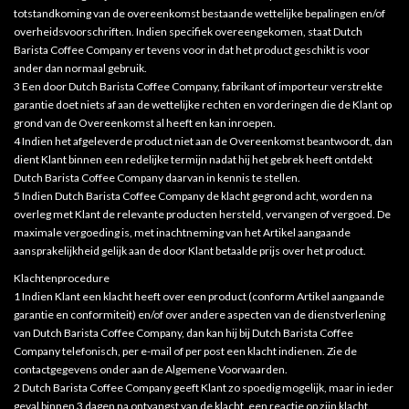
totstandkoming van de overeenkomst bestaande wettelijke bepalingen en/of
overheidsvoorschriften. Indien specifiek overeengekomen, staat Dutch
Barista Coffee Company er tevens voor in dat het product geschikt is voor
ander dan normaal gebruik.
3 Een door Dutch Barista Coffee Company, fabrikant of importeur verstrekte
garantie doet niets af aan de wettelijke rechten en vorderingen die de Klant op
grond van de Overeenkomst al heeft en kan inroepen.
4 Indien het afgeleverde product niet aan de Overeenkomst beantwoordt, dan
dient Klant binnen een redelijke termijn nadat hij het gebrek heeft ontdekt
Dutch Barista Coffee Company daarvan in kennis te stellen.
5 Indien Dutch Barista Coffee Company de klacht gegrond acht, worden na
overleg met Klant de relevante producten hersteld, vervangen of vergoed. De
maximale vergoeding is, met inachtneming van het Artikel aangaande
aansprakelijkheid gelijk aan de door Klant betaalde prijs over het product.
Klachtenprocedure
1 Indien Klant een klacht heeft over een product (conform Artikel aangaande
garantie en conformiteit) en/of over andere aspecten van de dienstverlening
van Dutch Barista Coffee Company, dan kan hij bij Dutch Barista Coffee
Company telefonisch, per e-mail of per post een klacht indienen. Zie de
contactgegevens onder aan de Algemene Voorwaarden.
2 Dutch Barista Coffee Company geeft Klant zo spoedig mogelijk, maar in ieder
geval binnen 3 dagen na ontvangst van de klacht, een reactie op zijn klacht.