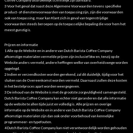
Coffee Company uitdrukkelijk schriftelijk zijn aanvaard.
3 Voor het geval dat naast deze Algemene Voorwaarden tevens specifieke
product- of dienstenvoorwaarden van toepassing zijn, zijn die voorwaarden
ook van toepassing, maar kan Klant zich in geval van tegenstrijdige
voorwaarden steeds beroepen op de toepasselijke bepaling die voor hem het
meest gunstig is.
Prijzen en informatie
1 Alle op de Website en in andere van Dutch Barista Coffee Company
afkomstige materialen vermelde prijzen zijn inclusief btw en, tenzij op de
Website anders vermeld, andere heffingen welke van overheidswege worden
opgelegd.
2 Indien er verzendkosten worden gerekend, zal dit duidelijk, tijdig voor het
sluiten van de Overeenkomst worden vermeld. Daarnaast zullen deze kosten
in het bestelproces apart worden weergegeven.
3 De inhoud van de Website is met de grootste zorgvuldigheid samengesteld.
Dutch Barista Coffee Company kan echter niet garanderen dat alle informatie
op de website te allen tijde juist en volledig is. Alle prijzen en overige
informatie op de Website en in andere van Dutch Barista Coffee Company
afkomstige materialen zijn dan ook onder voorbehoud van kennelijke
programmeer- en typefouten.
4 Dutch Barista Coffee Company kan niet verantwoordelijk worden gehouden