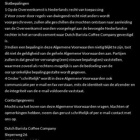
Slotbepalingen
1 Op de Overeenkomst is Nederlands recht van toepassing.
2 Voor zover door regels van dwingend recht niet anders wordt
voorgeschreven, zullen alle geschillen die mochten ontstaan naar aanleiding
van de Overeenkomst worden voorgelegd aan de bevoegde Nederlandse
rechter in het arrondissement waar Dutch Barista Coffee Company gevestigd
is.
3 Indien een bepaling in deze Algemene Voorwaarden nietig blijkt te zijn, tast
dit niet de geldigheid van de gehele Algemene Voorwaarden aan. Partijen
zullen in dat geval ter vervanging (een) nieuwe bepaling(en) vaststellen,
waarmee zoveel als rechtens mogelijk is aan de bedoeling van de
oorspronkelijke bepaling gestalte wordt gegeven.
4 Onder “schriftelijk" wordt in deze Algemene Voorwaarden ook
communicatie per e-mail en fax verstaan, mits de identiteit van de afzender en
de integriteit van de e-mail voldoende vaststaat.
Contactgegevens
Mocht u na het lezen van deze Algemene Voorwaarden vragen, klachten of
opmerkingen hebben, neem dan gerust schriftelijk of per e-mail contact met
ons op.
Dutch Barista Coffee Company
Sleperweg 26