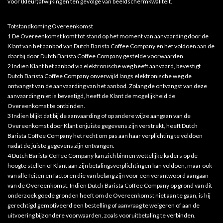
voor (kleur)afwijkingen ten gevolge van beeldschermkwaliteit.
Totstandkoming Overeenkomst
1 De Overeenkomst komt tot stand op het moment van aanvaarding door de
Klant van het aanbod van Dutch Barista Coffee Company en het voldoen aan de
daarbij door Dutch Barista Coffee Company gestelde voorwaarden.
2 Indien Klant het aanbod via elektronische weg heeft aanvaard, bevestigt
Dutch Barista Coffee Company onverwijld langs elektronische weg de
ontvangst van de aanvaarding van het aanbod. Zolang de ontvangst van deze
aanvaarding niet is bevestigd, heeft de Klant de mogelijkheid de
Overeenkomst te ontbinden.
3 Indien blijkt dat bij de aanvaarding of op andere wijze aangaan van de
Overeenkomst door Klant onjuiste gegevens zijn verstrekt, heeft Dutch
Barista Coffee Company het recht om pas aan haar verplichting te voldoen
nadat de juiste gegevens zijn ontvangen.
4 Dutch Barista Coffee Company kan zich binnen wettelijke kaders op de
hoogte stellen of Klant aan zijn betalingsverplichtingen kan voldoen, maar ook
van alle feiten en factoren die van belang zijn voor een verantwoord aangaan
van de Overeenkomst. Indien Dutch Barista Coffee Company op grond van dit
onderzoek goede gronden heeft om de Overeenkomst niet aan te gaan, is hij
gerechtigd gemotiveerd een bestelling of aanvraag te weigeren of aan de
uitvoering bijzondere voorwaarden, zoals vooruitbetaling te verbinden.