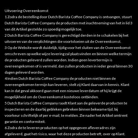
Uitvoering Overeenkomst
1 Zodra de bestelling door Dutch Barista Coffee Company is ontvangen, stuurt
Dutch Barista Coffee Company de producten met inachtneming van het in lid 3
van dit Artikel gestelde zo spoedig mogelijk toe.
2 Dutch Barista Coffee Company is gerechtigd derden in te schakelen bij het
uitvoeren van de verplichtingen die voortvloeien uit de Overeenkomst.
3 Op de Website wordt duidelijk, tijdig voor het sluiten van de Overeenkomst
omschreven op welke wijze levering zal plaatsvinden en binnen welke termijn
de producten geleverd zullen worden. Indien geen levertermijn is
overeengekomen of is vermeld, dan zullen producten in ieder geval binnen 30
dagen geleverd worden.
4 Indien Dutch Barista Coffee Company de producten niet binnen de
overeengekomen termijn kan leveren, stelt zij Klant daarvan in kennis. Klant
kan in dat geval akkoord gaan met een nieuwe leverdatum of hij krijgt de
mogelijkheid om de Overeenkomst kosteloos ontbinden.
5 Dutch Barista Coffee Company raadt Klant aan de geleverde producten te
inspecteren en de daarbij gebleken gebreken binnen bekwame tijd, bij
voorkeur schriftelijk of per e-mail, te melden. Zie nader het Artikel omtrent
garantie en conformiteit.
6 Zodra de te leveren producten op het opgegeven afleveradres zijn
afgeleverd, gaat het risico, waar het deze producten betreft, over op Klant.