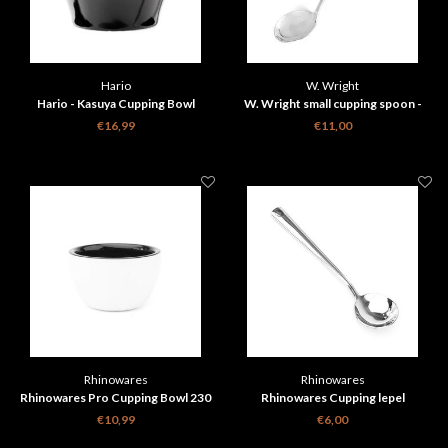
Hario
W. Wright
Hario - Kasuya Cupping Bowl
W. Wright small cupping spoon -
silver plated
€16,99
€11,00
Rhinowares
Rhinowares
Rhinowares Pro Cupping Bowl 230
Rhinowares Cupping lepel
ml
€10,99
€6,00