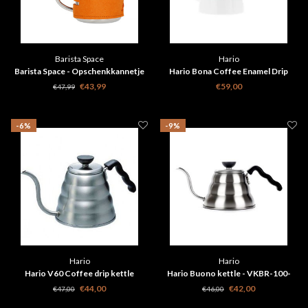
Barista Space
Hario
Barista Space - Opschenkkannetje
Hario Bona Coffee Enamel Drip
met oranje sleeve 550 ml
Kettle - 0,8l - BDK-80-W
€43,99
€59,00
€47,99
-6%
-9%
Hario
Hario
Hario V60 Coffee drip kettle
Hario Buono kettle - VKBR-100-
Buono- VKB120-HSV
HSV
€44,00
€42,00
€47,00
€46,00