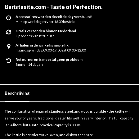
Baristasite.com - Taste of Perfection
.
Accessoires worden dezelfde dag verstuurd!
Mits op werkdagen voor 16.00 besteld
Gratis verzenden binnen Nederland
Op orders vanaf 50 euro
Afhalen in de winkel is mogelijk
maandag-vrijdag 09:00-17:00 zat 09:00 -12:00
Retourneren is meestal geen probleem
Binnen 14 dagen
Beschrijving
The combination of enamel, stainless steel, and wood is durable - the kettle will
serve you for years. Traditional design fits well in every interior. The full capacity
is 1.4 liters, but a safe, practical capacity is 800 ml.
The kettle is not microwave, oven, and dishwasher safe.