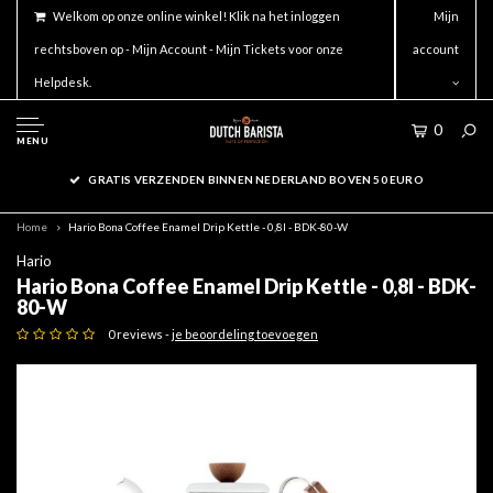
Welkom op onze online winkel! Klik na het inloggen
Mijn
rechtsboven op - Mijn Account - Mijn Tickets voor onze
account
Helpdesk.
0
MENU
GRATIS VERZENDEN BINNEN NEDERLAND BOVEN 50 EURO
Home
Hario Bona Coffee Enamel Drip Kettle - 0,8l - BDK-80-W
Hario
Hario Bona Coffee Enamel Drip Kettle - 0,8l - BDK-
80-W
0 reviews -
je beoordeling toevoegen