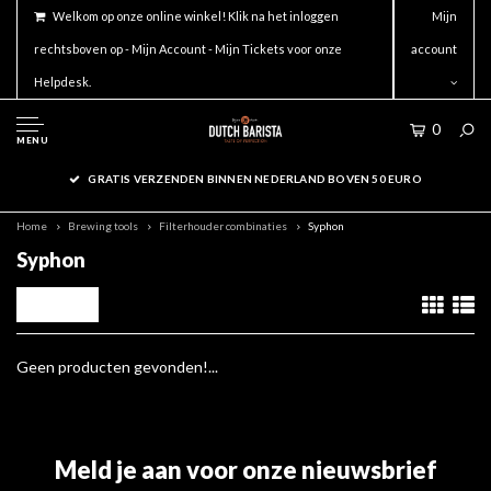
Welkom op onze online winkel! Klik na het inloggen
Mijn
rechtsboven op - Mijn Account - Mijn Tickets voor onze
account
Helpdesk.
0
MENU
GRATIS VERZENDEN BINNEN NEDERLAND BOVEN 50 EURO
Home
Brewing tools
Filterhouder combinaties
Syphon
Syphon
Filters
Geen producten gevonden!...
Meld je aan voor onze nieuwsbrief