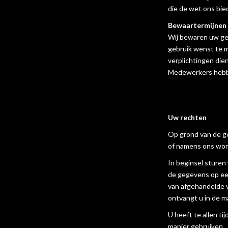
die de wet ons bie
Bewaartermijnen
Wij bewaren uw geg
gebruik wenst te m
verplichtingen die
Medewerkers hebbe
Uw rechten
Op grond van de g
of namens ons word
In beginsel sturen
de gegevens op een
van afgehandelde v
ontvangt u in de m
U heeft te allen t
manier gebruiken.