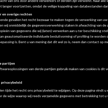
acht van ons door andere verwerkers of derden zijn verwerkt. Naar alle wa
et langer voortzetten, omdat de veilige koppeling van databestanden da
r en overige rechten
ende gevallen het recht bezwaar te maken tegen de verwerking van uw 
en wij onmiddellijk de gegevensverwerking staken in afwachting van de 
kopieën van gegevens die wij (laten) verwerken aan u ter beschikking ste
aan geautomatiseerde individuele besluitvorming of profiling te worde
toepassing is. Bent u van mening dat dit wel zo is, neem dan contact op 
 partijen
oftwareoplossingen van derde partijen gebruik maken van cookies is dit ve
t privacybeleid
en tijde het recht ons privacybeleid te wijzigen. Op deze pagina vindt u 
r de wijze waarop wij reeds verzamelde gegevens met betrekking tot u 