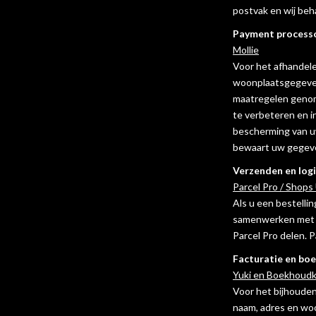
postvak en wij beh
Payment process
Mollie
Voor het afhandele
woonplaatsgegeven
maatregelen genom
te verbeteren en 
bescherming van uw
bewaart uw gegeven
Verzenden en logi
Parcel Pro / Shops
Als u een bestellin
samenwerken met P
Parcel Pro delen. 
Facturatie en bo
Yuki en Boekhoud
Voor het bijhoude
naam, adres en woo