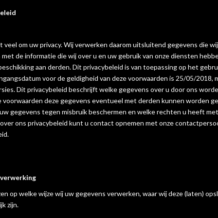
eleid
t veel om uw privacy. Wij verwerken daarom uitsluitend gegevens die wi
 met de informatie die wij over u en uw gebruik van onze diensten hebb
 beschikking aan derden. Dit privacybeleid is van toepassing op het geb
ingangsdatum voor de geldigheid van deze voorwaarden is 25/05/2018, m
rsies. Dit privacybeleid beschrijft welke gegevens over u door ons wo
e voorwaarden deze gegevens eventueel met derden kunnen worden gedee
j uw gegevens tegen misbruik beschermen en welke rechten u heeft met
 over ons privacybeleid kunt u contact opnemen met onze contactperso
id.
sverwerking
zen op welke wijze wij uw gegevens verwerken, waar wij deze (laten) ops
k zijn.