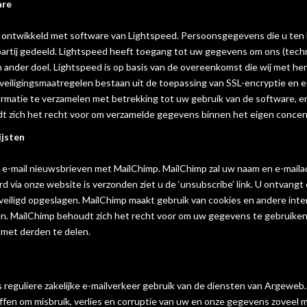
are
ontwikkeld met software van Lightspeed. Persoonsgegevens die u ten b
rtij gedeeld. Lightspeed heeft toegang tot uw gegevens om ons (techni
 ander doel. Lightspeed is op basis van de overeenkomst die wij met h
eiligingsmaatregelen bestaan uit de toepassing van SSL-encryptie en 
ormatie te verzamelen met betrekking tot uw gebruik van de software,
 zich het recht voor om verzamelde gegevens binnen het eigen concern
ijsten
 e-mail nieuwsbrieven met MailChimp. MailChimp zal uw naam en e-maila
d via onze website is verzonden ziet u de ‘unsubscribe’ link. U ontva
eiligd opgeslagen. MailChimp maakt gebruik van cookies en andere inter
. MailChimp behoudt zich het recht voor om uw gegevens te gebruiken v
 met derden te delen.
 reguliere zakelijke e-mailverkeer gebruik van de diensten van Argeweb
fen om misbruik, verlies en corruptie van uw en onze gegevens zoveel