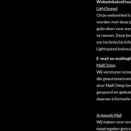
Webwinkelsoftw
LightSpeed
Onze webwinkel is 
worden met deze pa
gebruiken voor een
te nemen. Deze bev
om technische inf
Lightspeed behoudt
E-mail en mailingl
MailChimp
Wij versturen onze
die geautomatiseer
door MailChimp bev
geopend en gelezen
daarvan informatie
Argeweb Mail
Wij maken voor ons
maatregelen getrof