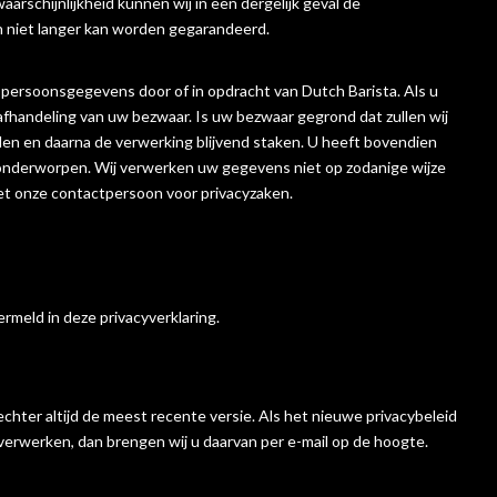
arschijnlijkheid kunnen wij in een dergelijk geval de
n niet langer kan worden gegarandeerd.
persoonsgegevens door of in opdracht van Dutch Barista. Als u
afhandeling van uw bezwaar. Is uw bezwaar gegrond dat zullen wij
llen en daarna de verwerking blijvend staken. U heeft bovendien
n onderworpen. Wij verwerken uw gegevens niet op zodanige wijze
met onze contactpersoon voor privacyzaken.
rmeld in deze privacyverklaring.
echter altijd de meest recente versie. Als het nieuwe privacybeleid
verwerken, dan brengen wij u daarvan per e-mail op de hoogte.