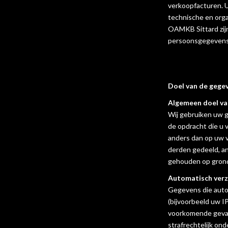
verkoopfacturen.
technische en org
OAMKB Sittard zij
persoonsgegevens 
Doel van de gege
Algemeen doel va
Wij gebruiken uw g
de opdracht die u 
anders dan op uw v
derden gedeeld, an
gehouden op grond 
Automatisch ver
Gegevens die auto
(bijvoorbeeld uw I
voorkomende gevall
strafrechtelijk on