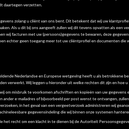
dt daartegen verzetten.
evens zolang u cliënt van ons bent. Dit betekent dat wij uw klantprofie
aken. Als u dit bij ons aangeeft zullen wij dit tevens opvatten als een 
nen wij facturen met uw (persoons)gegevens te bewaren, deze gegevens z
n echter geen toegang meer tot uw cliëntprofiel en documenten die wi
eldende Nederlandse en Europese wetgeving heeft u als betrokkene be
en verwerkt. Wij leggen u hieronder uit welke rechten dit zijn en hoe u
 wij om misbruik te voorkomen afschriften en kopieën van uw gegevens en
 ander e-mailadres of bijvoorbeeld per post wenst te ontvangen, zullen w
erzoeken, in het geval van een vergeetverzoek administreren wij geano
achineleesbare gegevensindeling die wij binnen onze systemen hantere
ijde het recht om een klacht in te dienen bij de Autoriteit Persoonsge