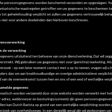
 Uw persoonsgegevens worden beschermd verzonden en opgeslagen. Yu
anisatorische maatregelen getroffen om uw gegevens te beschermen te
n tot geheimhouding verplicht en zullen uw gegevens vertrouwelijk b
niet voor andere doeleinden dan hierboven beschreven.
vensverwerking
n de verwerking
egevens uitsluitend ten behoeve van onze dienstverlening. Dat wil zegg
verstrekt. Wij gebruiken uw gegevens niet voor (gerichte) marketing. A
erzoek - op een later moment contact met u op te nemen, vragen wij u
ders dan om aan boekhoudkundige en overige administratieve verplichti
van de overeenkomst tussen hen en ons of een eed of wettelijke verpl
zamelde gegevens
matisch worden verzameld door onze website worden verwerkt met het 
P-adres, webbrowser en besturingssysteem) zijn geen persoonsgegevens.
en kan Dutch Barista op grond van een wettelijke verplichting worden 
derzoek van overheidswege. In een dergelijk geval zijn wij gedwongen uw