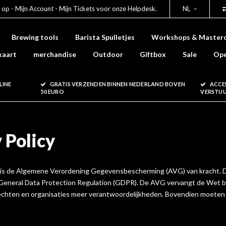
 op - Mijn Account - Mijn Tickets voor onze Helpdesk.
NL
Brewing tools
Barista Spulletjes
Workshops & Masterc
kaart
merchandise
Outdoor
Giftbox
Sale
Ope
LINE
GRATIS VERZENDEN BINNEN NEDERLAND BOVEN
ACCE
50 EURO
VERSTU
 Policy
 is de Algemene Verordening Gegevensbescherming (AVG) van kracht. De
 General Data Protection Regulation (GDPR). De AVG vervangt de Wet
rechten en organisaties meer verantwoordelijkheden. Bovendien moete