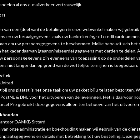
andelen al ons e-mailverkeer vertrouwelijk.
ors
n van een (deel van) de betalingen in onze webwinkel maken wij gebruik 
s en uw betaalgegevens zoals uw bankrekening- of creditcardnummer. 
en om uw persoonsgegevens te beschermen. Mollie behoudt zich het re
in het kader daarvan (geanonimiseerde) gegevens met derden te delen.
 persoonsgegevens zijn eveneens van toepassing op de onderdelen van M
s niet langer dan op grond van de wettelijke termijnen is toegestaan.
stiek
 United
g bij ons plaatst is het onze taak om uw pakket bij u te laten bezorgen.
ostNL & DHL voor het uitvoeren van de leveringen. Het is daarvoor no
Parcel Pro gebruikt deze gegevens alleen ten behoeve van het uitvoere
ekhouden
kantoor OAMKB Sittard
n van onze administratie en boekhouding maken wij gebruik van de die
nplaatsgegevens en details met betrekking tot uw bestelling. Deze ge