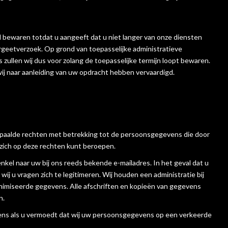
l bewaren totdat u aangeeft dat u niet langer van onze diensten
vergeetverzoek. Op grond van toepasselijke administratieve
ullen wij dus voor zolang de toepasselijke termijn loopt bewaren.
j naar aanleiding van uw opdracht hebben vervaardigd.
paalde rechten met betrekking tot de persoonsgegevens die door
 zich op deze rechten kunt beroepen.
kel naar uw bij ons reeds bekende e-mailadres. In het geval dat u
ij u vragen zich te legitimeren. Wij houden een administratie bij
nimiseerde gegevens. Alle afschriften en kopieën van gegevens
n.
gevens als u vermoedt dat wij uw persoonsgegevens op een verkeerde