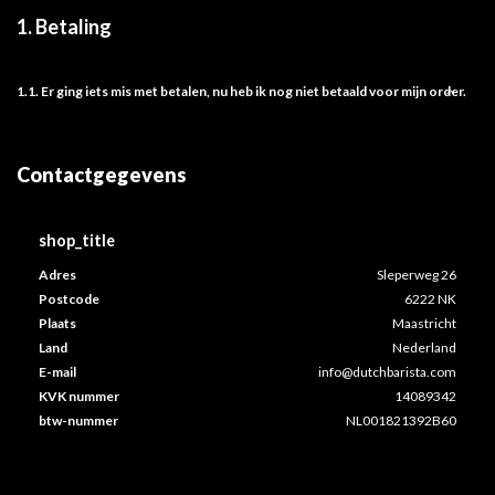
1.
Betaling
1.1.
Er ging iets mis met betalen, nu heb ik nog niet betaald voor mijn order.
Contactgegevens
shop_title
Adres
Sleperweg 26
Postcode
6222 NK
Plaats
Maastricht
Land
Nederland
E-mail
info@dutchbarista.com
KVK nummer
14089342
btw-nummer
NL001821392B60