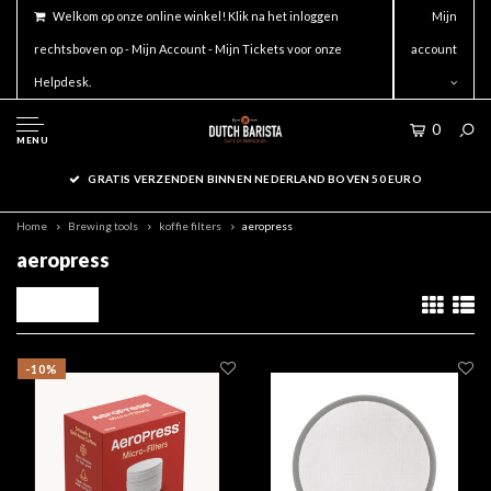
Welkom op onze online winkel! Klik na het inloggen
Mijn
rechtsboven op - Mijn Account - Mijn Tickets voor onze
account
Helpdesk.
0
MENU
GRATIS VERZENDEN BINNEN NEDERLAND BOVEN 50 EURO
Home
Brewing tools
koffie filters
aeropress
aeropress
Filters
-10%