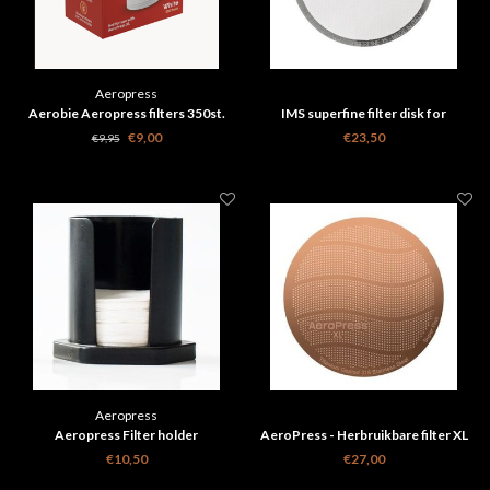
Aeropress
Aerobie Aeropress filters 350st.
IMS superfine filter disk for
Aeropress - 150 micron
€9,00
€23,50
€9,95
Aeropress
Aeropress Filter holder
AeroPress - Herbruikbare filter XL
Goud
€10,50
€27,00