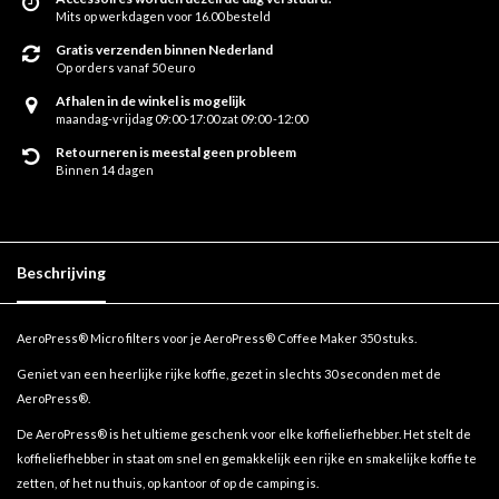
Mits op werkdagen voor 16.00 besteld
Gratis verzenden binnen Nederland
Op orders vanaf 50 euro
Afhalen in de winkel is mogelijk
maandag-vrijdag 09:00-17:00 zat 09:00 -12:00
Retourneren is meestal geen probleem
Binnen 14 dagen
Beschrijving
AeroPress® Micro filters voor je AeroPress® Coffee Maker 350 stuks.
Geniet van een heerlijke rijke koffie, gezet in slechts 30 seconden met de
AeroPress®.
De AeroPress® is het ultieme geschenk voor elke koffieliefhebber. Het stelt de
koffieliefhebber in staat om snel en gemakkelijk een rijke en smakelijke koffie te
zetten, of het nu thuis, op kantoor of op de camping is.