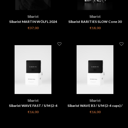
Sibarist
Sibarist
Sibarist MARTIN WÖLFL 2024
Sibarist RARITIES SLOW Cone 30
WORLD CHAMPION PACK (FAST
st
€37,00
€18,00
OREA)
Sibarist
Sibarist
Sibarist WAVE FAST / S/M (2-4
Sibarist WAVE B3 / S/M (2-4 cups) /
kops) / 25 stuks
25 stuks box
€16,00
€16,00