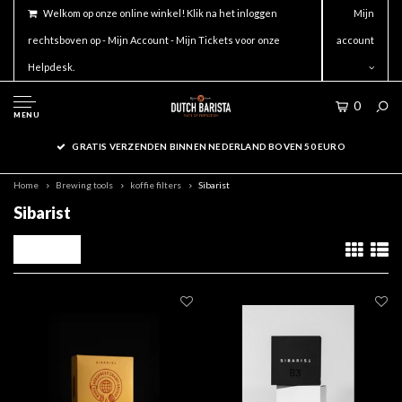
Welkom op onze online winkel! Klik na het inloggen
Mijn
rechtsboven op - Mijn Account - Mijn Tickets voor onze
account
Helpdesk.
0
MENU
GRATIS VERZENDEN BINNEN NEDERLAND BOVEN 50 EURO
Home
Brewing tools
koffie filters
Sibarist
Sibarist
Filters