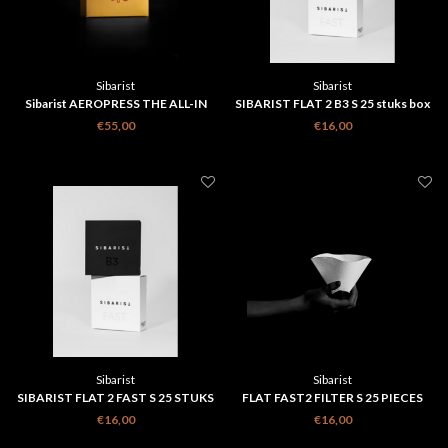
Sibarist
Sibarist
Sibarist AEROPRESS THE ALL-IN
SIBARIST FLAT 2 B3 S 25 stuks box
PACK
€55,00
€16,00
Sibarist
Sibarist
SIBARIST FLAT 2 FAST S 25 STUKS
FLAT FAST2 FILTER S 25 PIECES
BOX
€16,00
€16,00