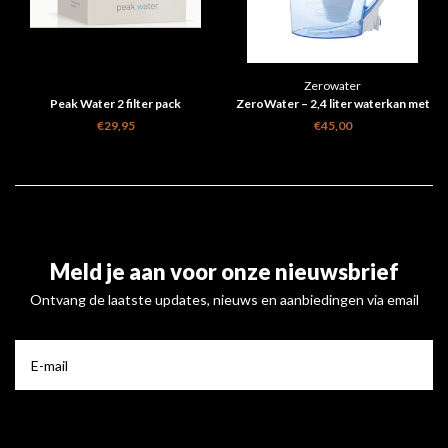
Zerowater
Peak Water 2 filter pack
ZeroWater – 2,4 liter waterkan met
TDS meter
€29,95
€45,00
Meld je aan voor onze nieuwsbrief
Ontvang de laatste updates, nieuws en aanbiedingen via email