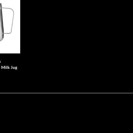
o
 Milk Jug
600 ml