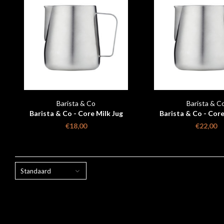
Barista & Co
Barista & C
Barista & Co - Core Milk Jug
Barista & Co - Core
Brushed Steel - 420 ml
Brushed Steel - 
€18,00
€22,00
Standaard