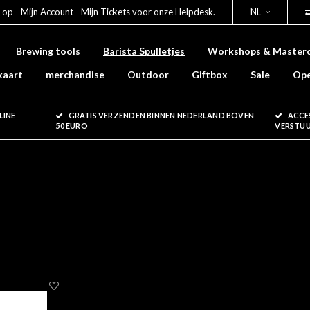
 op - Mijn Account - Mijn Tickets voor onze Helpdesk.
NL
Brewing tools
Barista Spulletjes
Workshops & Masterc
kaart
merchandise
Outdoor
Giftbox
Sale
Ope
LINE
GRATIS VERZENDEN BINNEN NEDERLAND BOVEN
ACCE
50 EURO
VERSTU