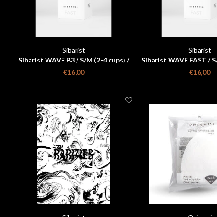
Sibarist
Sibarist
Sibarist WAVE B3 / S/M (2-4 cups) /
Sibarist WAVE FAST / S
25 stuks box
/ 25 stuks
€16,00
€16,00