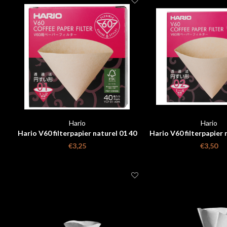
Hario
Hario
Hario V60 filterpapier naturel 01 40
Hario V60 filterpapier 
stuks box
stuks box
€3,25
€3,50