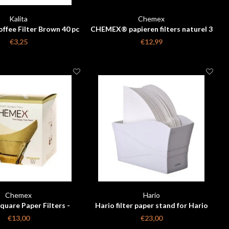
Kalita
Chemex
offee Filter Brown 40 pc
CHEMEX® papieren filters naturel 3
kops
€3,25
€12,99
Chemex
Hario
uare Paper Filters -
Hario filter paper stand for Hario
al - 6, 8, 10 Cups
V60 VPS-100W
€13,00
€23,00