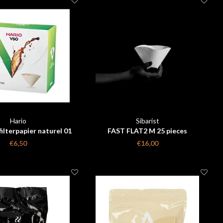
Hario
Sibarist
ilterpapier naturel 01
FAST FLAT2 M 25 pieces
00 stuks box
€6,50
€16,00