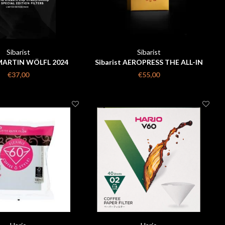
Sibarist
Sibarist
 MARTIN WÖLFL 2024
Sibarist AEROPRESS THE ALL-IN
AMPION PACK (FAST
PACK
€37,00
€55,00
OREA)