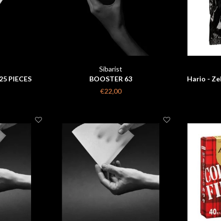
Sibarist
25 PIECES
BOOSTER 63
Hario - Z
Filte
€22,00