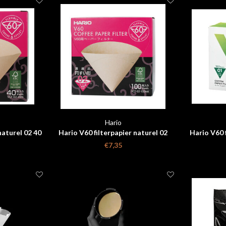
Hario
naturel 02 40
Hario V60 filterpapier naturel 02
Hario V60 f
100 stuks box
1
€7,35