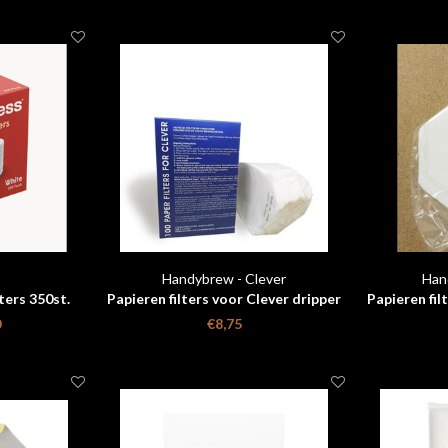
Handybrew - Clever
Han
ters 350st.
Papieren filters voor Clever dripper
Papieren fil
300ml
0
€8,75