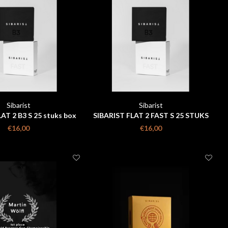
Sibarist
Sibarist
AT 2 B3 S 25 stuks box
SIBARIST FLAT 2 FAST S 25 STUKS
BOX
€16,00
€16,00