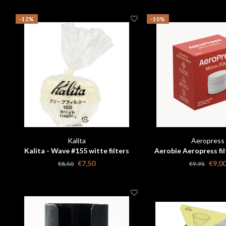
-12%
-10%
Kalita
Aeropress
Kalita - Wave #155 witte filters
Aerobie Aeropress fil
100stuks verpakking
€7,50
€9,0
€8,50
€9,95