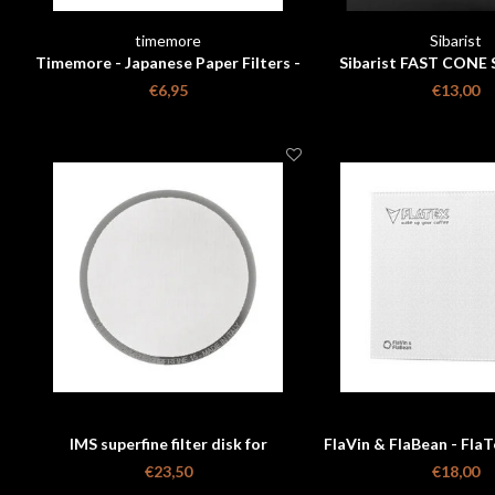
timemore
Sibarist
Timemore - Japanese Paper Filters -
Sibarist FAST CONE
100 Pieces
COFFEE FILTER maat 
€6,95
€13,00
stuks
IMS superfine filter disk for
FlaVin & FlaBean - FlaTe
Aeropress - 150 micron
for Size 1 Drip
€23,50
€18,00