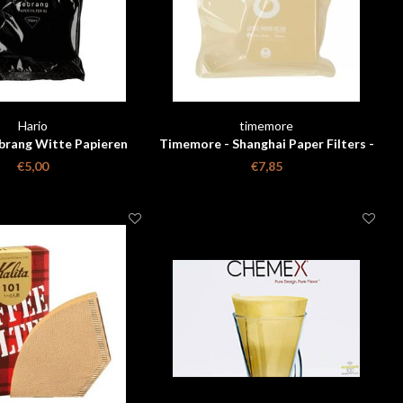
Hario
timemore
ebrang Witte Papieren
Timemore - Shanghai Paper Filters -
rs V60 - 50 stuks
100 Pieces
€5,00
€7,85