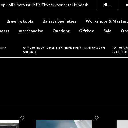
 op - Mijn Account - Mijn Tickets voor onze Helpdesk.
NL
Brewing tools
Barista Spulletjes
Workshops & Masterc
kaart
merchandise
Outdoor
Giftbox
Sale
Ope
LINE
GRATIS VERZENDEN BINNEN NEDERLAND BOVEN
ACCE
50 EURO
VERSTU