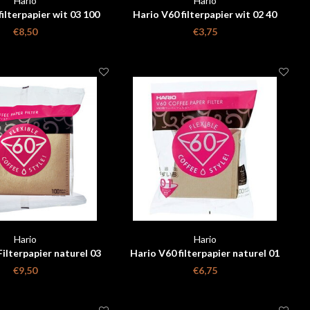
Hario
Hario
ilterpapier wit 03 100
Hario V60 filterpapier wit 02 40
stuks
stuks
€8,50
€3,75
Hario
Hario
ilterpapier naturel 03
Hario V60 filterpapier naturel 01
100 stuks
100 stuks
€9,50
€6,75