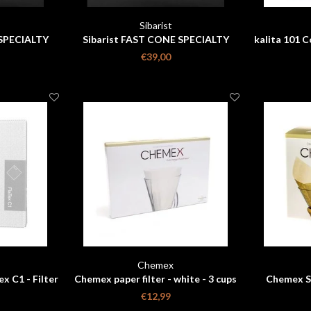
Sibarist
 SPECIALTY
Sibarist FAST CONE SPECIALTY
kalita 101 C
m zakje 25
COFFEE FILTER maat m zakje 100
€39,00
stuks
Chemex
x C1 - Filter
Chemex paper filter - white - 3 cups
Chemex Sq
pers
FP-2
Natur
€12,99