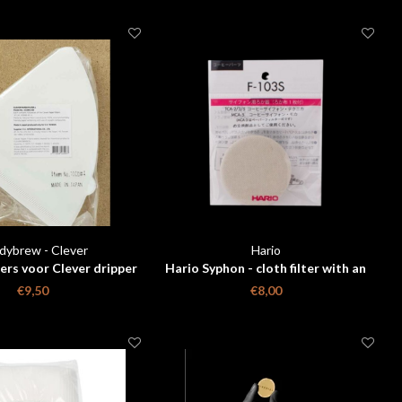
dybrew - Clever
Hario
ters voor Clever dripper
Hario Syphon - cloth filter with an
Large
adapter - F-103S
€9,50
€8,00