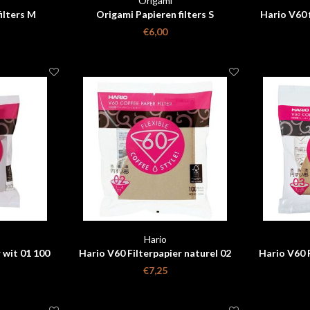
Origami
ilters M
Origami Papieren filters S
Hario V60 f
€6,00
Hario
 wit 01 100
Hario V60 Filterpapier naturel 02
Hario V60 F
100 stuks
€7,25