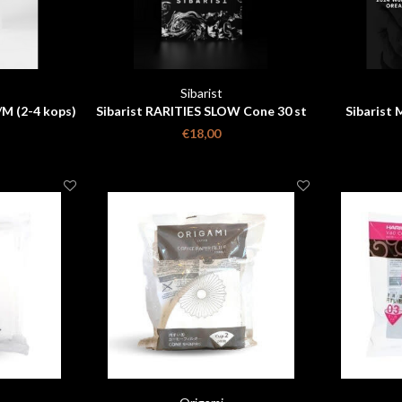
Sibarist
/M (2-4 kops)
Sibarist RARITIES SLOW Cone 30 st
Sibarist
WORLD CH
€18,00