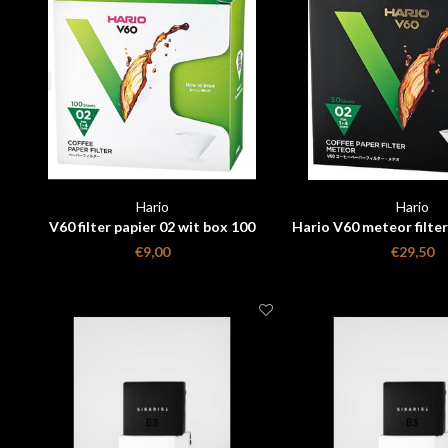
Hario
Hario
V60 filter papier 02 wit box 100
Hario V60 meteor filter
stuks
stuks)
€9,00
€29,50