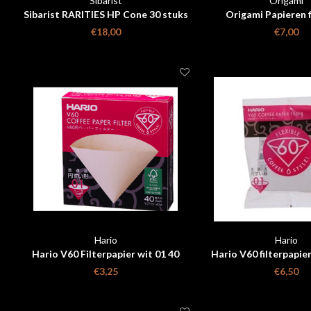
Sibarist
Origami
Sibarist RARITIES HP Cone 30 stuks
Origami Papieren f
€18,00
€7,00
Hario
Hario
Hario V60 Filterpapier wit 01 40
Hario V60 filterpapier
stuks
stuks
€3,25
€6,50