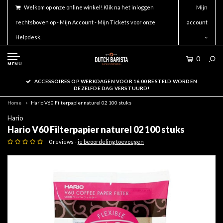
Welkom op onze online winkel! Klik na het inloggen
Mijn
rechtsboven op - Mijn Account - Mijn Tickets voor onze
account
Helpdesk.
0
MENU
ACCESSOIRES OP WERKDAGEN VOOR 16.00 BESTELD WORDEN
DEZELFDE DAG VERSTUURD!
Home
Hario V60 Filterpapier naturel 02 100 stuks
Hario
Hario V60 Filterpapier naturel 02 100 stuks
0 reviews -
je beoordeling toevoegen