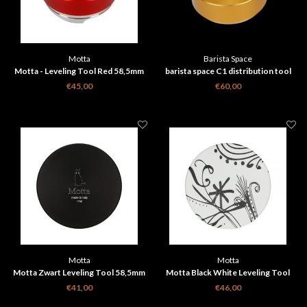
Motta
Barista Space
Motta - Leveling Tool Red 58,5mm
barista space C1 distribution tool
goud 58mm
€45,00
€60,00
Motta
Motta
Motta Zwart Leveling Tool 58,5mm
Motta Black White Leveling Tool
58,5mm
€41,00
€46,00