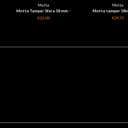
Motta
Motta
Motta Tamper Sfera 58 mm -
Motta tamper 58m
Aluminium
€22,00
€29,75