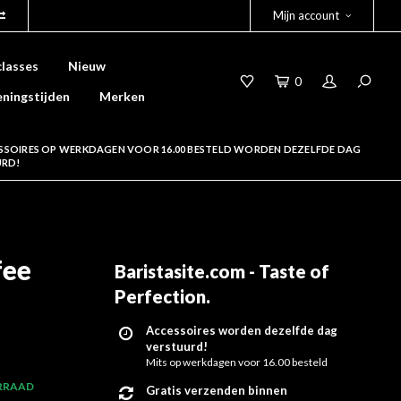
Mijn account
lasses
Nieuw
0
ningstijden
Merken
SSOIRES OP WERKDAGEN VOOR 16.00 BESTELD WORDEN DEZELFDE DAG
URD!
fee
Baristasite.com - Taste of
Perfection
.
Accessoires worden dezelfde dag
verstuurd!
Mits op werkdagen voor 16.00 besteld
RRAAD
Gratis verzenden binnen