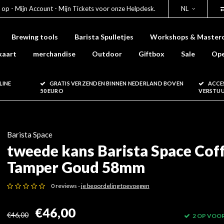
 op - Mijn Account - Mijn Tickets voor onze Helpdesk.
NL
Brewing tools
Barista Spulletjes
Workshops & Masterc
kaart
merchandise
Outdoor
Giftbox
Sale
Ope
LINE
GRATIS VERZENDEN BINNEN NEDERLAND BOVEN
ACCE
50 EURO
VERSTU
Barista Space
tweede kans Barista Space Cof
Tamper Goud 58mm
0 reviews -
je beoordeling toevoegen
€46,00
€46,00
2 OP VOO