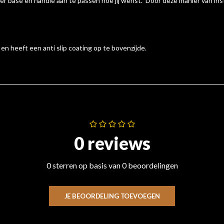
er base en handle aan te passen hoe jij wenst. Door deze manier van inst
n heeft een anti slip coating op te bovenzijde.
0 reviews
0 sterren op basis van 0 beoordelingen
JE BEOORDELING TOEVOEGEN