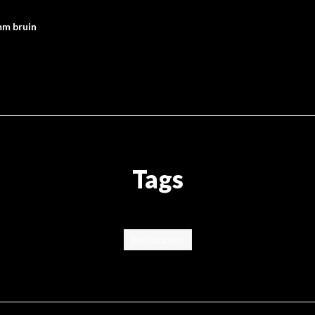
m bruin
Tags
baristaspace