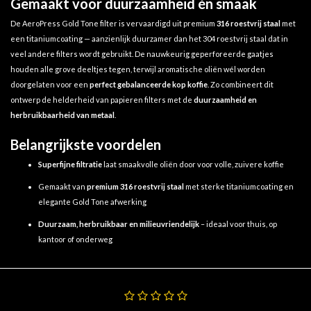
Gemaakt voor duurzaamheid én smaak
De AeroPress Gold Tone filter is vervaardigd uit premium
316 roestvrij staal
met
een titaniumcoating — aanzienlijk duurzamer dan het 304 roestvrij staal dat in
veel andere filters wordt gebruikt. De nauwkeurig geperforeerde gaatjes
houden alle grove deeltjes tegen, terwijl aromatische oliën wél worden
doorgelaten voor een
perfect gebalanceerde kop koffie
. Zo combineert dit
ontwerp de helderheid van papieren filters met de
duurzaamheid en
herbruikbaarheid van metaal
.
Belangrijkste voordelen
Superfijne filtratie
laat smaakvolle oliën door voor volle, zuivere koffie
Gemaakt van
premium 316 roestvrij staal
met sterke titaniumcoating en
elegante Gold Tone afwerking
Duurzaam, herbruikbaar en milieuvriendelijk
– ideaal voor thuis, op
kantoor of onderweg