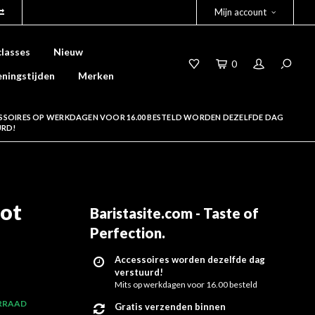
Mijn account
lasses
Nieuw
0
ningstijden
Merken
SSOIRES OP WERKDAGEN VOOR 16.00 BESTELD WORDEN DEZELFDE DAG
URD!
pot
Baristasite.com - Taste of
Perfection
.
Accessoires worden dezelfde dag
verstuurd!
Mits op werkdagen voor 16.00 besteld
RRAAD
Gratis verzenden binnen