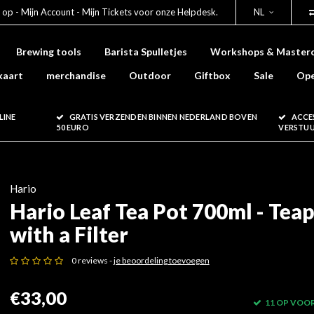
 op - Mijn Account - Mijn Tickets voor onze Helpdesk.
NL
Brewing tools
Barista Spulletjes
Workshops & Masterc
kaart
merchandise
Outdoor
Giftbox
Sale
Ope
LINE
GRATIS VERZENDEN BINNEN NEDERLAND BOVEN
ACCE
50 EURO
VERSTU
Hario
Hario Leaf Tea Pot 700ml - Tea
with a Filter
0 reviews -
je beoordeling toevoegen
€33,00
11 OP VOO