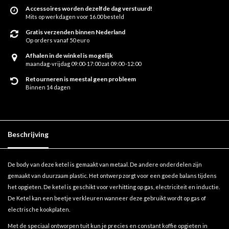
Accessoires worden dezelfde dag verstuurd!
Mits op werkdagen voor 16.00 besteld
Gratis verzenden binnen Nederland
Op orders vanaf 50 euro
Afhalen in de winkel is mogelijk
maandag-vrijdag 09:00-17:00 zat 09:00 -12:00
Retourneren is meestal geen probleem
Binnen 14 dagen
Beschrijving
De body van deze ketel is gemaakt van metaal. De andere onderdelen zijn
gemaakt van duurzaam plastic. Het ontwerp zorgt voor een goede balans tijdens
het opgieten. De ketel is geschikt voor verhitting op gas, electriciteit en inductie.
De Ketel kan een beetje verkleuren wanneer deze gebruikt wordt op gas of
electrische kookplaten.
Met de speciaal ontworpen tuit kun je precies en constant koffie opgieten in