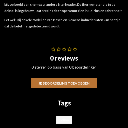
bijvoorbeeld een chemex or andere filterhouder. De thermometer die in de
deksel is ingebouwd, laat precies de temperatuur zien in Celcius en Fahrenheit.
Let wel : Bij enkele modellen van Bosch en Siemens inductieplaten kan het zijn
dat de ketel niet gedetecteerd wordt.
0 reviews
0 sterren op basis van 0 beoordelingen
JE BEOORDELING TOEVOEGEN
Tags
Fellow