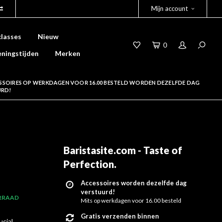
Mijn account
lasses
Nieuw
0
ningstijden
Merken
SSOIRES OP WERKDAGEN VOOR 16.00 BESTELD WORDEN DEZELFDE DAG
URD!
Baristasite.com - Taste of
Perfection
.
Accessoires worden dezelfde dag
verstuurd!
RRAAD
Mits op werkdagen voor 16.00 besteld
Gratis verzenden binnen
ucial