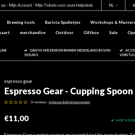
 op - Mijn Account - Mijn Tickets voor onze Helpdesk.
NL
Brewing tools
Barista Spulletjes
Workshops & Masterc
kaart
merchandise
Outdoor
Giftbox
Sale
Ope
LINE
GRATIS VERZENDEN BINNEN NEDERLAND BOVEN
ACCE
50 EURO
VERSTU
espresso gear
Espresso Gear - Cupping Spoon
0 reviews -
je beoordeling toevoegen
€11,00
6 OP VOO
Espresso Gear cupping spoon is an essential tool for every barista. Cr