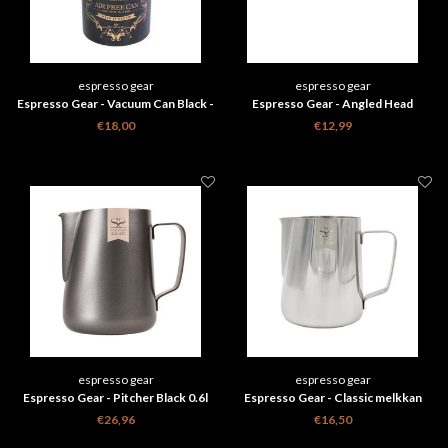
espresso gear
espresso gear
Espresso Gear - Vacuum Can Black -
Espresso Gear - Angled Head
500g
cleaning Brush
€18,00
€12,99
espresso gear
espresso gear
Espresso Gear - Pitcher Black 0.6l
Espresso Gear - Classic melkkan
met maataanduiding 600ml
€26,96
€16,50