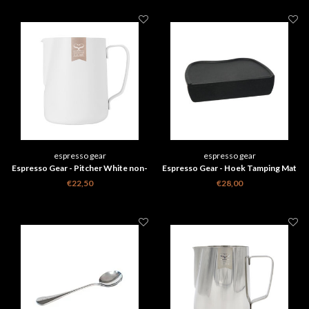
espresso gear
espresso gear
Espresso Gear - Pitcher White non-
Espresso Gear - Hoek Tamping Mat
stick 0.6l
€22,50
€28,00