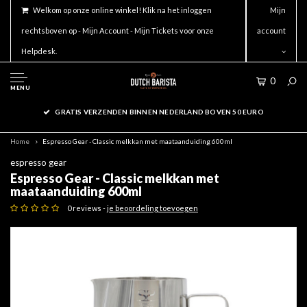
Welkom op onze online winkel! Klik na het inloggen
Mijn
rechtsboven op - Mijn Account - Mijn Tickets voor onze
account
Helpdesk.
0
MENU
GRATIS VERZENDEN BINNEN NEDERLAND BOVEN 50 EURO
Home
Espresso Gear - Classic melkkan met maataanduiding 600ml
espresso gear
Espresso Gear - Classic melkkan met
maataanduiding 600ml
0 reviews -
je beoordeling toevoegen