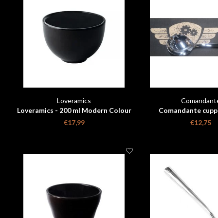
Loveramics
Comandant
Loveramics - 200 ml Modern Colour
Comandante cuppi
Changing Cupping Bowl
€17,99
€12,75