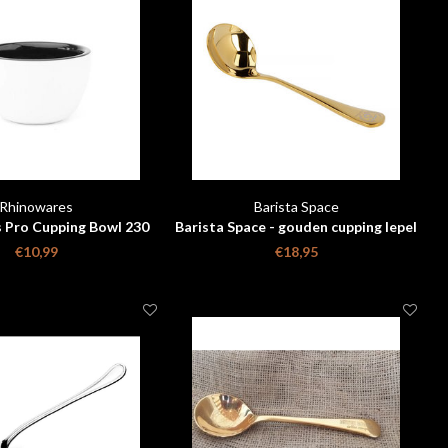
Rhinowares
Barista Space
 Pro Cupping Bowl 230
Barista Space - gouden cupping lepel
ml
met reistasje
€10,99
€18,95