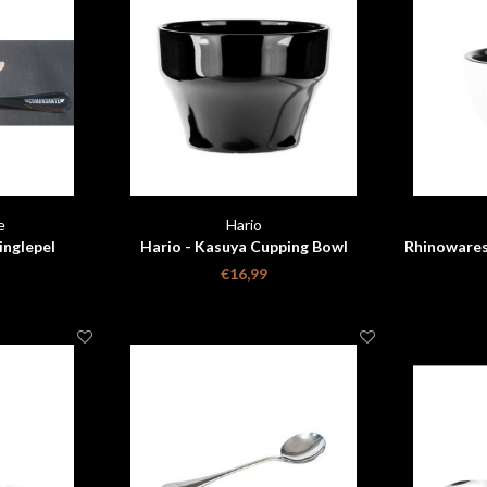
e
Hario
nglepel
Hario - Kasuya Cupping Bowl
Rhinowares
€16,99