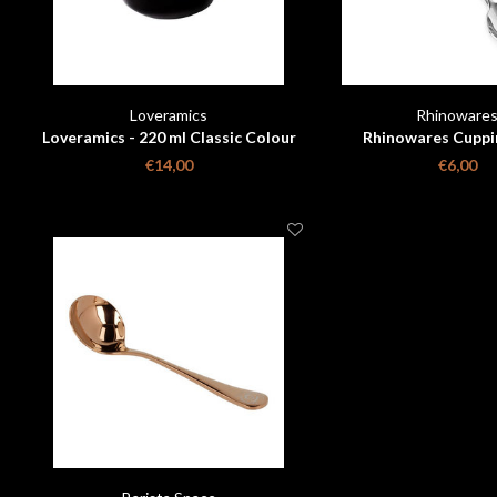
Loveramics
Rhinoware
Loveramics - 220 ml Classic Colour
Rhinowares Cuppin
Changing Cupping Bowl
€14,00
€6,00