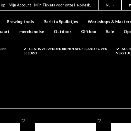
 op - Mijn Account - Mijn Tickets voor onze Helpdesk.
NL
Brewing tools
Barista Spulletjes
Workshops & Masterc
kaart
merchandise
Outdoor
Giftbox
Sale
Ope
LINE
GRATIS VERZENDEN BINNEN NEDERLAND BOVEN
ACCE
50 EURO
VERSTU