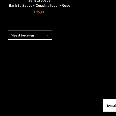
Barista Space
Barista Space - Cupping lepel - Rose
goud met reistasje
€19,00
Meest bekeken