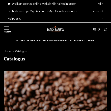
Welkom op onze online winkel! Klik na het inloggen
Mijn
rechtsboven op - Mijn Account - Mijn Tickets voor onze
account
Helpdesk.
0
MENU
ACCESSOIRES OP WERKDAGEN VOOR 16.00 BESTELD WORDEN
DEZELFDE DAG VERSTUURD!
Home
Catalogus
Catalogus