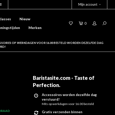
Mijn account
lasses
Nieuw
0
ningstijden
Merken
SSOIRES OP WERKDAGEN VOOR 16.00 BESTELD WORDEN DEZELFDE DAG
URD!
Baristasite.com - Taste of
Perfection
.
Accessoires worden dezelfde dag
verstuurd!
Mits op werkdagen voor 16.00 besteld
RRAAD
Gratis verzenden binnen