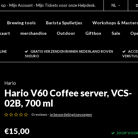
 op - Mijn Account - Mijn Tickets voor onze Helpdesk.
NL
Brewing tools
Barista Spulletjes
Workshops & Masterc
kaart
merchandise
Outdoor
Giftbox
Sale
Ope
LINE
GRATIS VERZENDEN BINNEN NEDERLAND BOVEN
ACCE
50 EURO
VERSTU
Hario
Hario V60 Coffee server, VCS-
02B, 700 ml
0 reviews -
je beoordeling toevoegen
€15,00
20 OP VOO