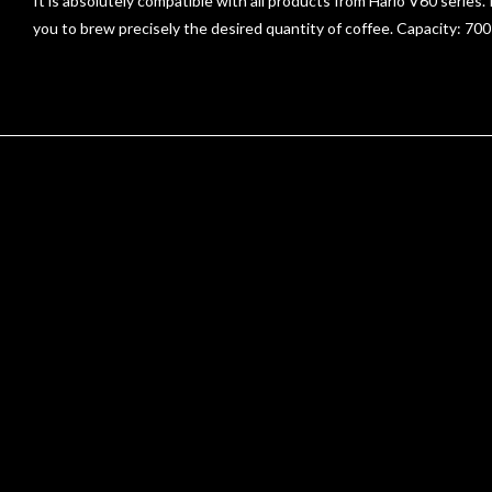
It is absolutely compatible with all products from Hario V60 series. 
you to brew precisely the desired quantity of coffee. Capacity: 700 