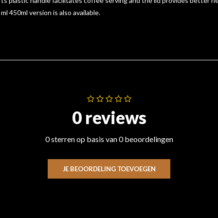
Its plastic handle facilitates coffee serving and the lid provides better 
ml 450ml version is also available.
0 reviews
0 sterren op basis van 0 beoordelingen
JE BEOORDELING TOEVOEGEN