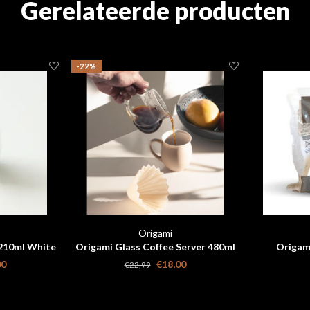
Gerelateerde producten
-22%
Origami
 210ml White
Origami Glass Coffee Server 480ml
Origami
00
€18,00
€22,99