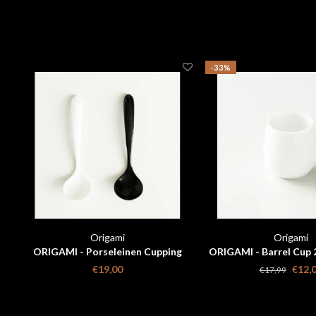
-33%
Origami
Origami
ORIGAMI - Porseleinen Cupping
ORIGAMI - Barrel Cup
lepel
€19,00
€12,
€17,99