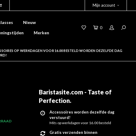
Mijn account
lasses
Nieuw
0
ningstijden
Merken
SSOIRES OP WERKDAGEN VOOR 16.00 BESTELD WORDEN DEZELFDE DAG
URD!
Baristasite.com - Taste of
Perfection
.
Accessoires worden dezelfde dag
verstuurd!
RRAAD
Mits op werkdagen voor 16.00 besteld
Gratis verzenden binnen