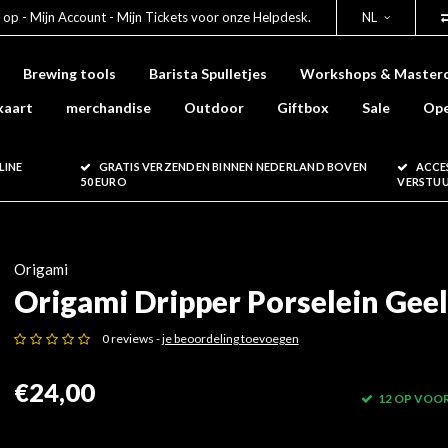
 op - Mijn Account - Mijn Tickets voor onze Helpdesk.
NL
Brewing tools
Barista Spulletjes
Workshops & Masterc
kaart
merchandise
Outdoor
Giftbox
Sale
Ope
LINE
GRATIS VERZENDEN BINNEN NEDERLAND BOVEN
ACCE
50 EURO
VERSTU
Origami
Origami Dripper Porselein Geel
0 reviews -
je beoordeling toevoegen
€24,00
12 OP VOO