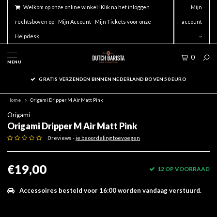
Welkom op onze online winkel! Klik na het inloggen
Mijn
rechtsboven op - Mijn Account - Mijn Tickets voor onze
account
Helpdesk.
0
MENU
GRATIS VERZENDEN BINNEN NEDERLAND BOVEN 50 EURO
Home
Origami Dripper M Air Matt Pink
Origami
Origami Dripper M Air Matt Pink
0 reviews -
je beoordeling toevoegen
€19,00
12 OP VOORRAAD
Accessoires besteld voor 16:00 worden vandaag verstuurd.