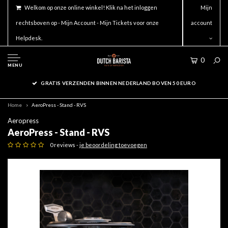
Welkom op onze online winkel! Klik na het inloggen
Mijn
rechtsboven op - Mijn Account - Mijn Tickets voor onze
account
Helpdesk.
0
MENU
GRATIS VERZENDEN BINNEN NEDERLAND BOVEN 50 EURO
Home
AeroPress - Stand - RVS
Aeropress
AeroPress - Stand - RVS
0 reviews -
je beoordeling toevoegen