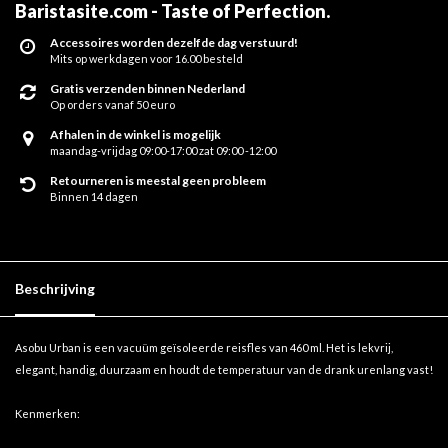
Baristasite.com - Taste of Perfection
.
Accessoires worden dezelfde dag verstuurd!
Mits op werkdagen voor 16.00 besteld
Gratis verzenden binnen Nederland
Op orders vanaf 50 euro
Afhalen in de winkel is mogelijk
maandag-vrijdag 09:00-17:00 zat 09:00 -12:00
Retourneren is meestal geen probleem
Binnen 14 dagen
Beschrijving
Asobu Urban is een vacuüm geïsoleerde reisfles van 460 ml. Het is lekvrij,
elegant, handig, duurzaam en houdt de temperatuur van de drank urenlang vast!
Kenmerken: