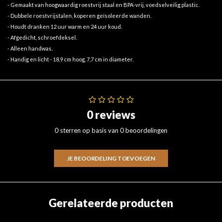
- Gemaakt van hoogwaardig roestvrij staal en BPA-vrij, voedselveilig plastic.
- Dubbele roestvrijstalen, koperen geïsoleerde wanden.
- Houdt dranken 12 uur warm en 24 uur koud.
- Afgedicht, schroefdeksel.
- Alleen handwas.
- Handig en licht - 18,9 cm hoog, 7,7 cm in diameter.
0 reviews
0 sterren op basis van 0 beoordelingen
JE BEOORDELING TOEVOEGEN
Gerelateerde producten