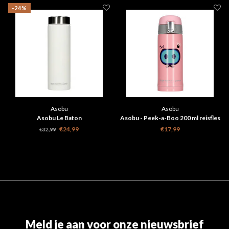
-24%
Asobu
Asobu
Asobu Le Baton
Asobu - Peek-a-Boo 200 ml reisfles
€24,99
€17,99
€32,99
Meld je aan voor onze nieuwsbrief