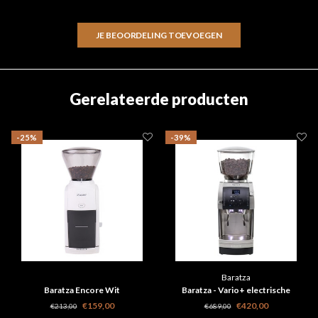
JE BEOORDELING TOEVOEGEN
Gerelateerde producten
-25%
-39%
Baratza
Baratza Encore Wit
Baratza - Vario+ electrische
koffiemolen
€159,00
€420,00
€213,00
€689,00