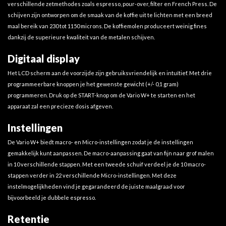
verschillende zetmethodes zoals espresso, pour-over, filter en French Press. De
schijven zijn ontworpen om de smaak van de koffie uit te lichten met een breed
maal bereik van 230 tot 1150 microns. De koffiemolen produceert weinig fines
dankzij de superieure kwaliteit van de metalen schijven.
Digitaal display
Het LCD scherm aan de voorzijde zijn gebruiksvriendelijk en intuïtief. Met drie
programmeerbare knoppen je het gewenste gewicht (+/- 0,1 gram)
programmeren. Druk op de START-knop om de Vario W+ te starten en het
apparaat zal een precieze dosis afgeven.
Instellingen
De Vario W+ biedt macro- en Micro-instellingen zodat je de instellingen
gemakkelijk kunt aanpassen. De macro-aanpassing gaat van fijn naar grof malen
in 10 verschillende stappen. Met een tweede schuif verdeel je de 10 macro-
stappen verder in 22 verschillende Micro-instellingen. Met deze
instelmogelijkheden vind je gegarandeerd de juiste maalgraad voor
bijvoorbeeld je dubbele espresso.
Retentie