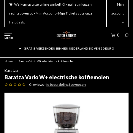
Welkom op onze online winkel! Klik na het inloggen
Mijn
rechtsboven op - Mijn Account - Mijn Tickets voor onze
account
Helpdesk.
0
MENU
GRATIS VERZENDEN BINNEN NEDERLAND BOVEN 50 EURO
Home
Baratza Vario W+ electrische koffiemolen
Baratza
Baratza Vario W+ electrische koffiemolen
0 reviews -
je beoordeling toevoegen