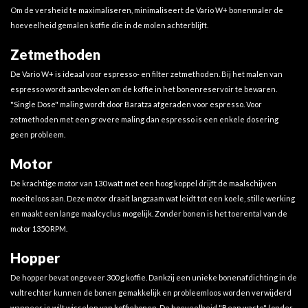
Om de versheid te maximaliseren, minimaliseert de Vario W+ bonenmaler de
hoeveelheid gemalen koffie die in de molen achterblijft.
Zetmethoden
De Vario W+ is ideaal voor espresso- en filter zetmethoden. Bij het malen van
espresso wordt aanbevolen om de koffie in het bonenreservoir te bewaren.
"Single Dose" maling wordt door Baratza afgeraden voor espresso. Voor
zetmethoden met een grovere maling dan espresso is een enkele dosering
geen probleem.
Motor
De krachtige motor van 130 watt met een hoog koppel drijft de maalschijven
moeiteloos aan. Deze motor draait langzaam wat leidt tot een koele, stille werking
en maakt een lange maalcyclus mogelijk. Zonder bonen is het toerental van de
motor 1350 RPM.
Hopper
De hopper bevat ongeveer 300 g koffie. Dankzij een unieke bonenafdichting in de
vultrechter kunnen de bonen gemakkelijk en probleemloos worden verwijderd
wanneer je wilt wisselen van koffiebonen. De hoeveelheid "Bean waste" (onder