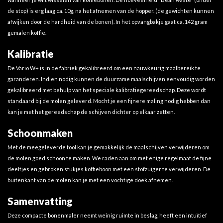
de stop) is erg laag ca. 10g, na het afnemen van de hopper. (de gewichten kunnen
afwijken door de hardheid van de bonen). In het opvangbakje gaat ca. 142 gram
gemalen koffie.
Kalibratie
De Vario W+ is in de fabriek gekalibreerd om een ​​nauwkeurig maalbereik te
garanderen. Indien nodig kunnen de duurzame maalschijven eenvoudig worden
gekalibreerd met behulp van het speciale kalibratiegereedschap. Deze wordt
standaard bij de molen geleverd. Mocht je een fijnere maling nodig hebben dan
kan je met het gereedschap de schijven dichter op elkaar zetten.
Schoonmaken
Met de meegeleverde tool kan je gemakkelijk de maalschijven verwijderen om
de molen goed schoon te maken. We raden aan om met enige regelmaat de fijne
deeltjes en gebroken stukjes koffieboon met een stofzuiger te verwijderen. De
buitenkant van de molen kan je met een vochtige doek afnemen.
Samenvatting
Deze compacte bonenmaler neemt weinig ruimte in beslag, heeft een intuïtief