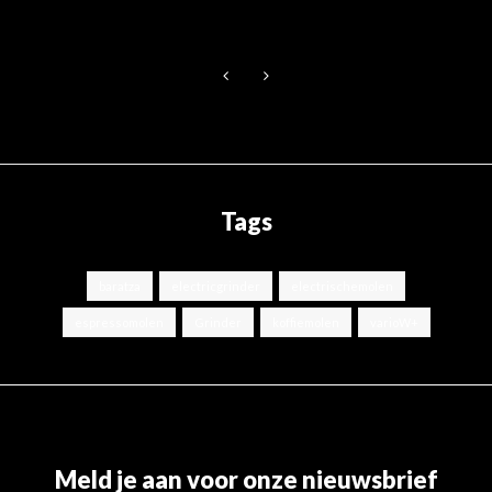
Tags
baratza
electricgrinder
electrischemolen
espressomolen
Grinder
koffiemolen
varioW+
Meld je aan voor onze nieuwsbrief