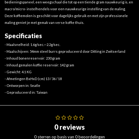
bedieningspaneel, een weegschaal die tot op een tiende gram nauwkeurig is, en
macro/micro- instelhendels voor een nauwkeurige instelling van de maling.
Deze koffiemolen is geschikt voor dagelijks gebruik en met zijn professionele
maling geniet je met gemak van verse koffie thuis.
Specificaties
- Maalsnelheid: 1.6g/sec.—2.2g/sec.
- Maalschijven: 54mm steel burrs geproduceerd door Ditting in Zwitserland
- Inhoud bonenreservoir: 230 gram
- Inhoud gemalen koffie reservoir: 142 gram
- Gewicht: 4.1 KG
- Afmetingen BxHxD (cm) 13 / 36 / 18
- Ontworpen in: Seatle
- Geproduceerd in: Taiwan
0 reviews
0 sterren op basis van 0 beoordelingen