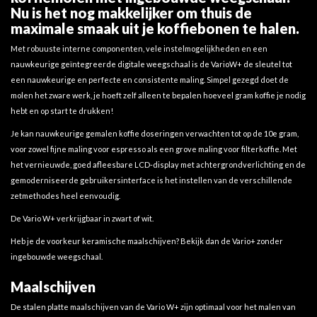
Nu is het nog makkelijker om thuis de
maximale smaak uit je koffiebonen te halen.
Met robuuste interne componenten, vele instelmogelijkheden en een
nauwkeurige geïntegreerde digitale weegschaal is de VarioW+ de sleutel tot
een nauwkeurige en perfecte en consistente maling. Simpel gezegd doet de
molen het zware werk, je hoeft zelf alleen te bepalen hoeveel gram koffie je nodig
hebt en op start te drukken!
Je kan nauwkeurige gemalen koffie doseringen verwachten tot op de 10e gram,
voor zowel fijne maling voor espresso als een grove maling voor filterkoffie. Met
het vernieuwde, goed afleesbare LCD-display met achtergrondverlichting en de
gemoderniseerde gebruikersinterface is het instellen van de verschillende
zetmethodes heel eenvoudig.
De Vario W+ verkrijgbaar in zwart of wit.
Heb je de voorkeur keramische maalschijven? Bekijk dan
de Vario+
zonder
ingebouwde weegschaal.
Maalschijven
De stalen platte maalschijven van de Vario W+ zijn optimaal voor het malen van