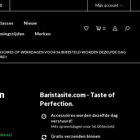
Mijn account
lasses
Nieuw
0
ningstijden
Merken
SSOIRES OP WERKDAGEN VOOR 16.00 BESTELD WORDEN DEZELFDE DAG
URD!
n
Baristasite.com - Taste of
Perfection
.
Accessoires worden dezelfde dag
verstuurd!
Mits op werkdagen voor 16.00 besteld
RRAAD
Gratis verzenden binnen