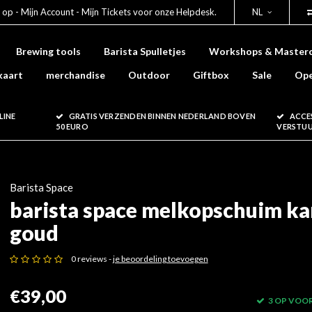
 op - Mijn Account - Mijn Tickets voor onze Helpdesk.
NL
Brewing tools
Barista Spulletjes
Workshops & Masterc
kaart
merchandise
Outdoor
Giftbox
Sale
Ope
LINE
GRATIS VERZENDEN BINNEN NEDERLAND BOVEN
ACCE
50 EURO
VERSTU
Barista Space
barista space melkopschuim ka
goud
0 reviews -
je beoordeling toevoegen
€39,00
3 OP VOO