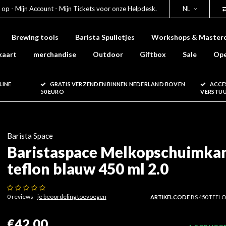
 op - Mijn Account - Mijn Tickets voor onze Helpdesk.
NL
Brewing tools
Barista Spulletjes
Workshops & Masterc
kaart
merchandise
Outdoor
Giftbox
Sale
Ope
LINE
GRATIS VERZENDEN BINNEN NEDERLAND BOVEN
ACCE
50 EURO
VERSTU
Barista Space
Baristaspace Melkopschuimka
teflon blauw 450 ml 2.0
0 reviews -
je beoordeling toevoegen
ARTIKELCODE
BS 450 TEFL
€42,00