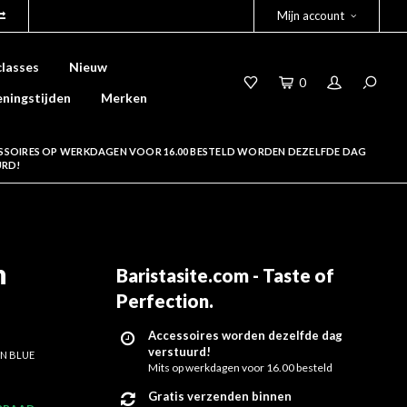
Mijn account
lasses
Nieuw
0
ningstijden
Merken
SSOIRES OP WERKDAGEN VOOR 16.00 BESTELD WORDEN DEZELFDE DAG
URD!
n
Baristasite.com - Taste of
Perfection
.
Accessoires worden dezelfde dag
verstuurd!
ON BLUE
Mits op werkdagen voor 16.00 besteld
Gratis verzenden binnen