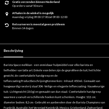
Gratis verzenden binnen Nederland
Op orders vanaf 50 euro
Afhalen in de winkel is mogelijk
maandag-vrijdag 09:00-17:00 zat 09:00 -12:00
Retourneren is meestal geen probleem
Binnen 14 dagen
Beschrijving
Barista Space melkkan - een onmisbaar hulpmiddel voor elke barista en
liefhebber van latte art. Enkele voordelen zijn de geprofileerde tuit, het lichte
gewicht, de comfortabele handgreep en de
tefloncoating.ProductbeschrijvingKenmerken:- Inhoud: 450 ml.- Gemaakt van
hoogwaardig roestvrij staal 304.- Veilige en elegante tefloncoating.- Nauwkeurige
tuit.- Lichtgewicht (210 g) en gemaakt van dun staal.- Comfortabele handgreep
waarmee u vanuit verschillende hoeken kunt schenken.- Hoogte: 10,1 cm;
diameter bodem: 8,2 cm.- Gebruikt en aanbevolen door de Barista Champions van
Frankrijk, Australië, het Verenigd Koninkrijk, Mexico, Griekenland, Zwitserland,