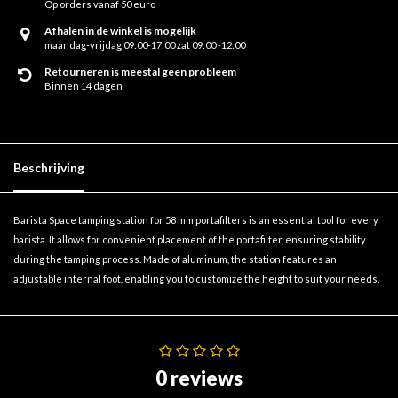
Op orders vanaf 50 euro
Afhalen in de winkel is mogelijk
maandag-vrijdag 09:00-17:00 zat 09:00 -12:00
Retourneren is meestal geen probleem
Binnen 14 dagen
Beschrijving
Barista Space tamping station for 58 mm portafilters is an essential tool for every
barista. It allows for convenient placement of the portafilter, ensuring stability
during the tamping process. Made of aluminum, the station features an
adjustable internal foot, enabling you to customize the height to suit your needs.
0 reviews