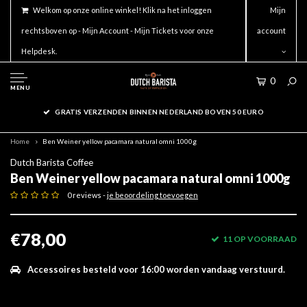
Welkom op onze online winkel! Klik na het inloggen
Mijn
rechtsboven op - Mijn Account - Mijn Tickets voor onze
account
Helpdesk.
0
MENU
GRATIS VERZENDEN BINNEN NEDERLAND BOVEN 50 EURO
Home
Ben Weiner yellow pacamara natural omni 1000g
Dutch Barista Coffee
Ben Weiner yellow pacamara natural omni 1000g
0 reviews -
je beoordeling toevoegen
€78,00
11 OP VOORRAAD
Accessoires besteld voor 16:00 worden vandaag verstuurd.