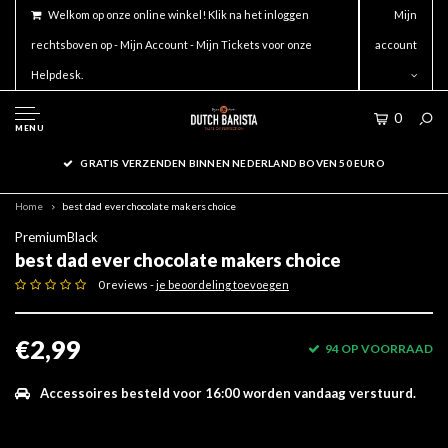
Welkom op onze online winkel! Klik na het inloggen
Mijn
rechtsboven op - Mijn Account - Mijn Tickets voor onze
account
Helpdesk.
0
MENU
GRATIS VERZENDEN BINNEN NEDERLAND BOVEN 50 EURO
Home
best dad ever chocolate makers choice
PremiumBlack
best dad ever chocolate makers choice
0 reviews -
je beoordeling toevoegen
€2,99
94 OP VOORRAAD
Accessoires besteld voor 16:00 worden vandaag verstuurd.