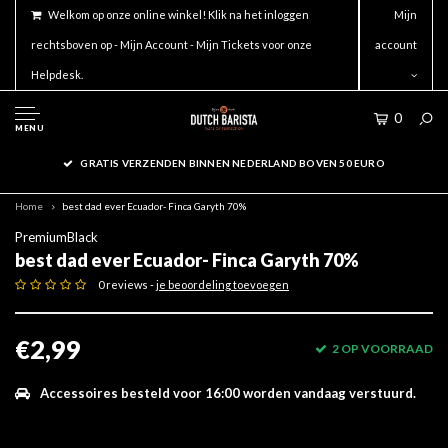
Welkom op onze online winkel! Klik na het inloggen
Mijn
rechtsboven op - Mijn Account - Mijn Tickets voor onze
account
Helpdesk.
0
MENU
GRATIS VERZENDEN BINNEN NEDERLAND BOVEN 50 EURO
Home
best dad ever Ecuador- Finca Garyth 70%
PremiumBlack
best dad ever Ecuador- Finca Garyth 70%
0 reviews -
je beoordeling toevoegen
€2,99
2 OP VOORRAAD
Accessoires besteld voor 16:00 worden vandaag verstuurd.