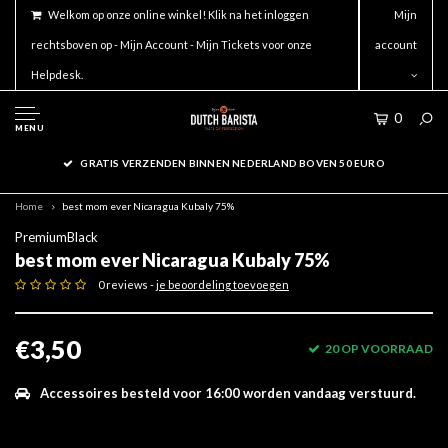
Welkom op onze online winkel! Klik na het inloggen
Mijn
rechtsboven op - Mijn Account - Mijn Tickets voor onze
account
Helpdesk.
0
MENU
GRATIS VERZENDEN BINNEN NEDERLAND BOVEN 50 EURO
Home
best mom ever Nicaragua Kubaly 75%
PremiumBlack
best mom ever Nicaragua Kubaly 75%
0 reviews -
je beoordeling toevoegen
€3,50
20 OP VOORRAAD
Accessoires besteld voor 16:00 worden vandaag verstuurd.