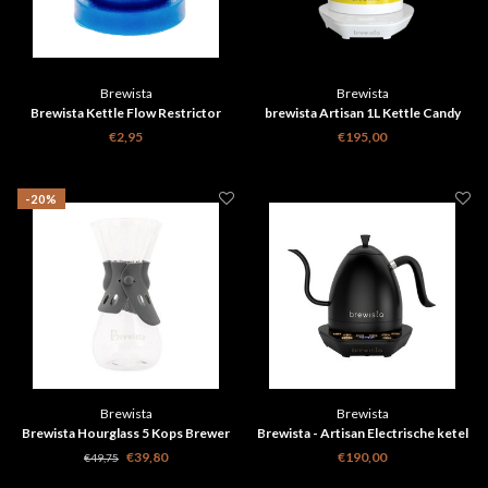
Brewista
Brewista
Brewista Kettle Flow Restrictor
brewista Artisan 1L Kettle Candy
Blue for Ukraine Fundraising
€2,95
€195,00
-20%
Brewista
Brewista
Brewista Hourglass 5 Kops Brewer
Brewista - Artisan Electrische ketel
750ml
met instelbare temperatuur zwart 1
€39,80
€190,00
€49,75
ltr