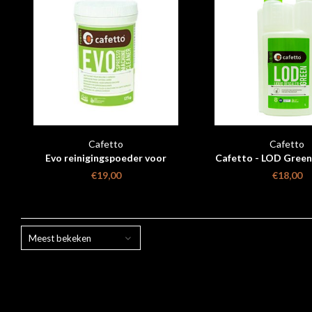
Cafetto
Cafetto
Evo reinigingspoeder voor
Cafetto - LOD Green
espressomachine
ontkalker 1
€19,00
€18,00
Meest bekeken