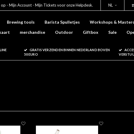
 op - Mijn Account - Mijn Tickets voor onze Helpdesk.
NL
Brewing tools
Barista Spulletjes
Workshops & Masterc
kaart
merchandise
Outdoor
Giftbox
Sale
Ope
LINE
GRATIS VERZENDEN BINNEN NEDERLAND BOVEN
ACCE
50 EURO
VERSTU