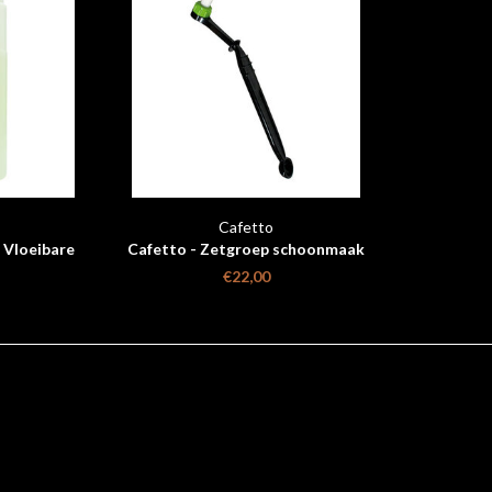
Cafetto
 Vloeibare
Cafetto - Zetgroep schoonmaak
l
borstel Zwart
€22,00