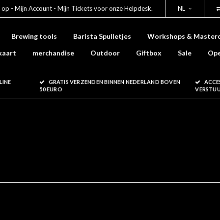
 op - Mijn Account - Mijn Tickets voor onze Helpdesk.
NL
Brewing tools
Barista Spulletjes
Workshops & Masterc
kaart
merchandise
Outdoor
Giftbox
Sale
Ope
LINE
GRATIS VERZENDEN BINNEN NEDERLAND BOVEN
ACCE
50 EURO
VERSTU