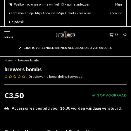
Welkom op onze online winkel! Klik na het inloggen
Mijn
rechtsboven op - Mijn Account - Mijn Tickets voor onze
account
Helpdesk.
0
MENU
GRATIS VERZENDEN BINNEN NEDERLAND BOVEN 50 EURO
Home
brewers bombs
brewers bombs
0 reviews -
je beoordeling toevoegen
€3,50
3 OP VOORRAAD
Accessoires besteld voor 16:00 worden vandaag verstuurd.