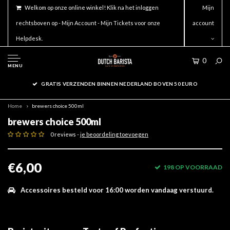
Welkom op onze online winkel! Klik na het inloggen
Mijn
rechtsboven op - Mijn Account - Mijn Tickets voor onze
account
Helpdesk.
0
MENU
GRATIS VERZENDEN BINNEN NEDERLAND BOVEN 50 EURO
Home
brewers choice 500ml
brewers choice 500ml
0 reviews -
je beoordeling toevoegen
€6,00
198 OP VOORRAAD
Accessoires besteld voor 16:00 worden vandaag verstuurd.