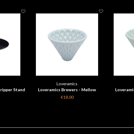
Loveramics
ripper Stand
Loveramics Brewers - Mellow
Loverami
ck
Dripper - Celadon Blue
Drippe
€18,00