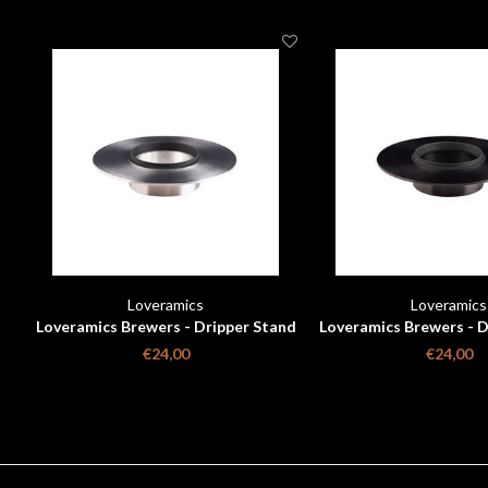
Loveramics
Loveramics
Loveramics Brewers - Dripper Stand
Loveramics Brewers - D
- Metallic
- Matte Bla
€24,00
€24,00