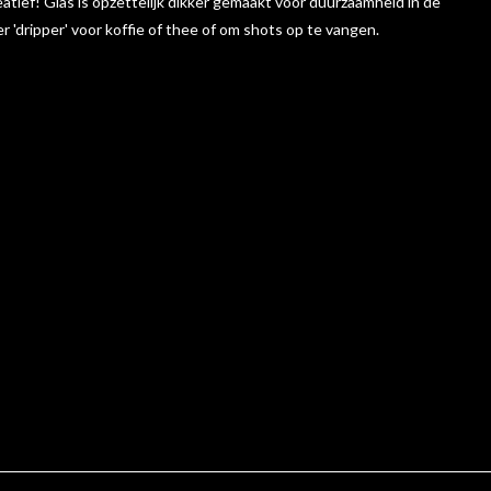
tief! Glas is opzettelijk dikker gemaakt voor duurzaamheid in de
dripper' voor koffie of thee of om shots op te vangen.