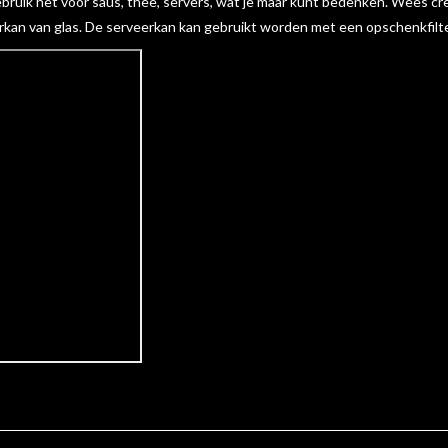
ruik het voor saus, thee, servers, wat je maar kunt bedenken. Wees crea
n van glas. De serveerkan kan gebruikt worden met een opschenkfilter '