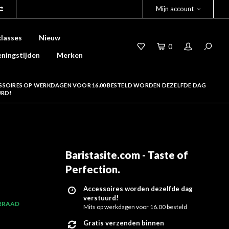
Mijn account
lasses
Nieuw
0
ningstijden
Merken
SSOIRES OP WERKDAGEN VOOR 16.00 BESTELD WORDEN DEZELFDE DAG
URD!
Baristasite.com - Taste of
Perfection
.
Accessoires worden dezelfde dag
verstuurd!
RRAAD
Mits op werkdagen voor 16.00 besteld
Gratis verzenden binnen