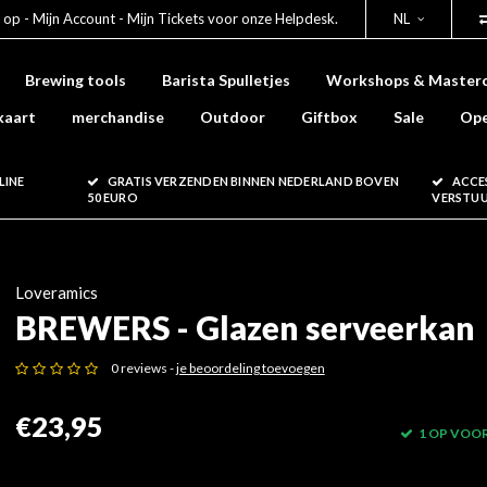
 op - Mijn Account - Mijn Tickets voor onze Helpdesk.
NL
Brewing tools
Barista Spulletjes
Workshops & Masterc
kaart
merchandise
Outdoor
Giftbox
Sale
Ope
LINE
GRATIS VERZENDEN BINNEN NEDERLAND BOVEN
ACCE
50 EURO
VERSTU
Loveramics
BREWERS - Glazen serveerkan
0 reviews -
je beoordeling toevoegen
€23,95
1 OP VOO