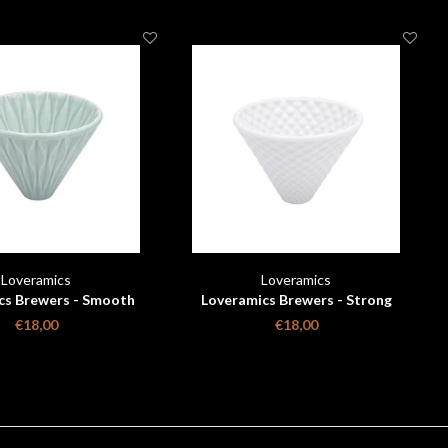
Loveramics
Loveramics
cs Brewers - Smooth
Loveramics Brewers - Strong
r - Celadon Groen
Dripper - White
€18,00
€18,00