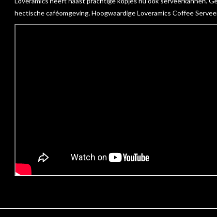
Loveramics heeft naast prachtige kopjes nu ook serveerkannen. Geb
hectische caféomgeving. Hoogwaardige Loveramics Coffee Serveerka