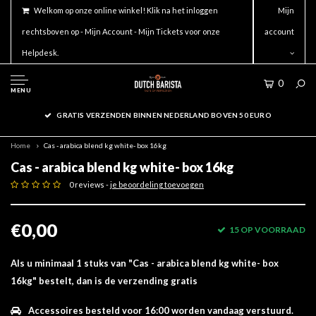
Welkom op onze online winkel! Klik na het inloggen
Mijn
rechtsboven op - Mijn Account - Mijn Tickets voor onze
account
Helpdesk.
0
MENU
GRATIS VERZENDEN BINNEN NEDERLAND BOVEN 50 EURO
Home
Cas - arabica blend kg white- box 16kg
Cas - arabica blend kg white- box 16kg
0 reviews -
je beoordeling toevoegen
€0,00
15 OP VOORRAAD
Als u minimaal 1 stuks van "Cas - arabica blend kg white- box
16kg" bestelt, dan is de verzending gratis
Accessoires besteld voor 16:00 worden vandaag verstuurd.