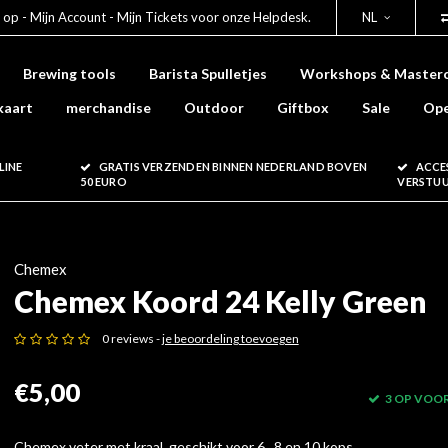
 op - Mijn Account - Mijn Tickets voor onze Helpdesk.
NL
Brewing tools
Barista Spulletjes
Workshops & Masterc
kaart
merchandise
Outdoor
Giftbox
Sale
Ope
LINE
GRATIS VERZENDEN BINNEN NEDERLAND BOVEN
ACCE
50 EURO
VERSTU
Chemex
Chemex Koord 24 Kelly Green
0 reviews -
je beoordeling toevoegen
€5,00
3 OP VOO
Chemex veter met kraal, geschikt voor 6 , 8 en 10 kops.