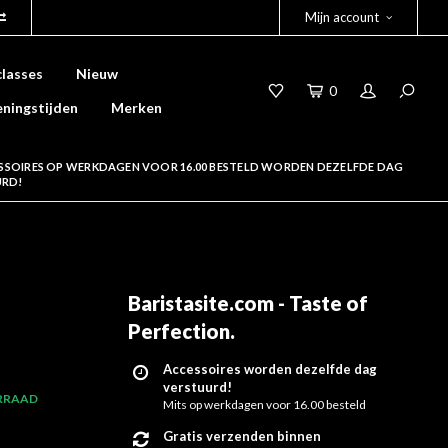
Mijn account
lasses
Nieuw
0
ningstijden
Merken
SSOIRES OP WERKDAGEN VOOR 16.00 BESTELD WORDEN DEZELFDE DAG
URD!
Baristasite.com - Taste of
Perfection
.
Accessoires worden dezelfde dag
verstuurd!
RRAAD
Mits op werkdagen voor 16.00 besteld
Gratis verzenden binnen