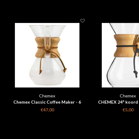
Chemex
Chemex
Chemex Classic Coffee Maker - 6
CHEMEX 24" koord 
cups
€47,00
€5,00