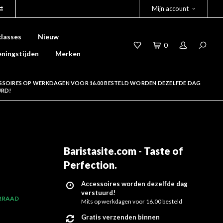
Mijn account
lasses
Nieuw
0
ningstijden
Merken
SSOIRES OP WERKDAGEN VOOR 16.00 BESTELD WORDEN DEZELFDE DAG
URD!
Baristasite.com - Taste of
Perfection
.
Accessoires worden dezelfde dag
verstuurd!
RRAAD
Mits op werkdagen voor 16.00 besteld
Gratis verzenden binnen