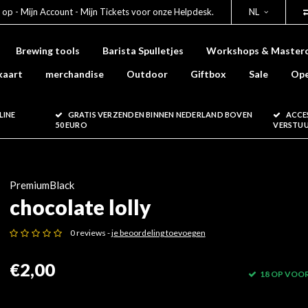
 op - Mijn Account - Mijn Tickets voor onze Helpdesk.
NL
Brewing tools
Barista Spulletjes
Workshops & Masterc
kaart
merchandise
Outdoor
Giftbox
Sale
Ope
LINE
GRATIS VERZENDEN BINNEN NEDERLAND BOVEN
ACCE
50 EURO
VERSTU
PremiumBlack
chocolate lolly
0 reviews -
je beoordeling toevoegen
€2,00
18 OP VOO