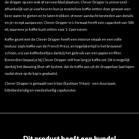
de dripper op een mok of serveerblad plaatsen. Clever Dripper is universeel -
afhankelijk van je voorkeuren kun je moeiteloos koffie zetten door gewoon een
keer water te gieten en te laten trekken, of meer aandacht besteden aan details
en je recept aanpassen. Clever Dripper in L-formaat heeft een capaciteit van 500
ml, waarmee je koffie kunt zetten voor 1-2 personen.
Koffie gezet met de Clever Dripper heeft een intense smaak en een volle
textuur zoals koffie van de French Press, en tegelijkertijd is het brouwsel
schoon, vrij van koffiedeeltjes dankzij het gebruik van een papieren filter.
Bovendien bepaal je bij Clever Dripper zelf hoe lang je koffie zet. Dit is mogelijk
dankzij het Amazing Shut-off System, dat de koffie pas uit de druppelaar laat lopen
nadat deze op de kop is geplaatst.
Clever Dripper is gemaakt van tritan (Eastman Tritan) - een duurzaam,
hittebestendig en voedselveilig copolyester.
Dit product heeft een bundel