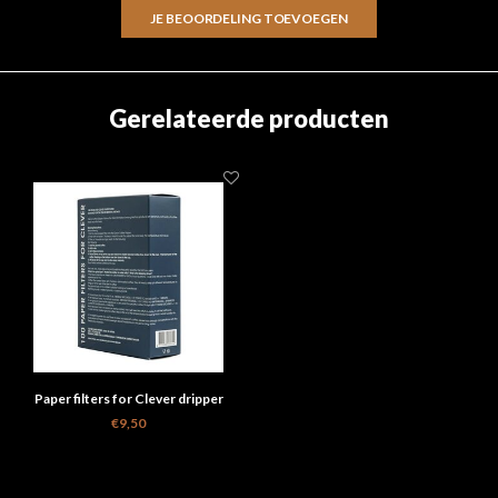
JE BEOORDELING TOEVOEGEN
Gerelateerde producten
Paper filters for Clever dripper
Large box
€9,50