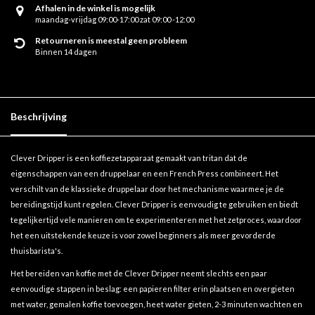
Afhalen in de winkel is mogelijk
maandag-vrijdag 09:00-17:00 zat 09:00 -12:00
Retourneren is meestal geen probleem
Binnen 14 dagen
Beschrijving
Clever Dripper is een koffiezetapparaat gemaakt van tritan dat de
eigenschappen van een druppelaar en een French Press combineert. Het
verschilt van de klassieke druppelaar door het mechanisme waarmee je de
bereidingstijd kunt regelen. Clever Dripper is eenvoudig te gebruiken en biedt
tegelijkertijd vele manieren om te experimenteren met het zetproces, waardoor
het een uitstekende keuze is voor zowel beginners als meer gevorderde
thuisbarista's.
Het bereiden van koffie met de Clever Dripper neemt slechts een paar
eenvoudige stappen in beslag: een papieren filter erin plaatsen en overgieten
met water, gemalen koffie toevoegen, heet water gieten, 2-3 minuten wachten en