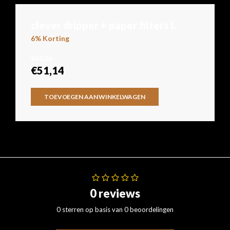
clever dripper + paper filters L
6% Korting
€53,99
€51,14
TOEVOEGEN AAN WINKELWAGEN
0 reviews
0 sterren op basis van 0 beoordelingen