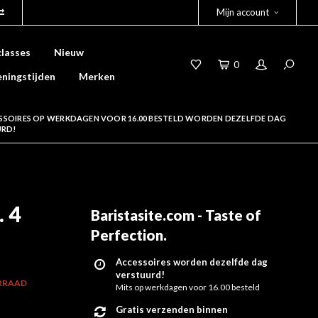
Mijn account
lasses
Nieuw
0
ningstijden
Merken
SSOIRES OP WERKDAGEN VOOR 16.00 BESTELD WORDEN DEZELFDE DAG
URD!
 4
Baristasite.com - Taste of
Perfection
.
Accessoires worden dezelfde dag
verstuurd!
RRAAD
Mits op werkdagen voor 16.00 besteld
Gratis verzenden binnen